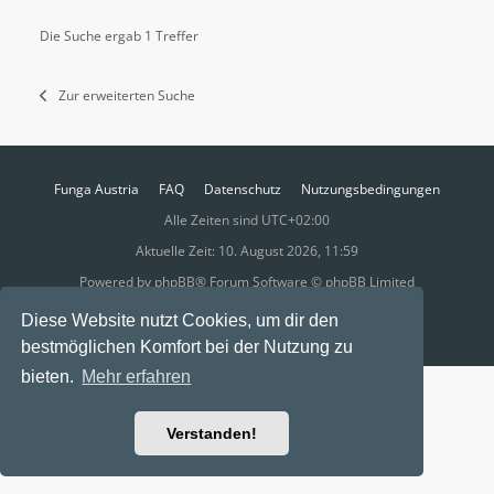
Die Suche ergab 1 Treffer
Zur erweiterten Suche
Funga Austria
FAQ
Datenschutz
Nutzungsbedingungen
Alle Zeiten sind
UTC+02:00
Aktuelle Zeit: 10. August 2026, 11:59
Powered by
phpBB
® Forum Software © phpBB Limited
Ravaio Theme by
Gramziu
Diese Website nutzt Cookies, um dir den
bestmöglichen Komfort bei der Nutzung zu
bieten.
Mehr erfahren
Verstanden!