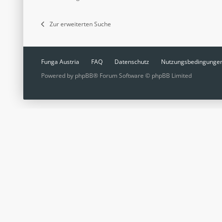
Zur erweiterten Suche
Funga Austria
FAQ
Datenschutz
Nutzungsbedingunge
Powered by
phpBB
® Forum Software © phpBB Limited