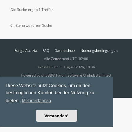
Die Suche ergab 1 Treffer
Zur erweiterten Suche
Funga Austria
FAQ
Datenschutz
Nutzungsbedingungen
Alle Zeiten sind
UTC+02:00
Aktuelle Zeit: 8. August 2026, 18:34
Powered by
phpBB
® Forum Software © phpBB Limited
Ravaio Theme by
Gramziu
Diese Website nutzt Cookies, um dir den
bestmöglichen Komfort bei der Nutzung zu
bieten.
Mehr erfahren
Verstanden!