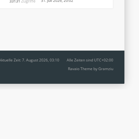
31. Juli 2026, 20:02
33131
Zugriffe
Aktuelle Zeit: 7. August 2026, 03:10
Alle Zeiten sind
UTC+02:00
Ravaio Theme by
Gramziu