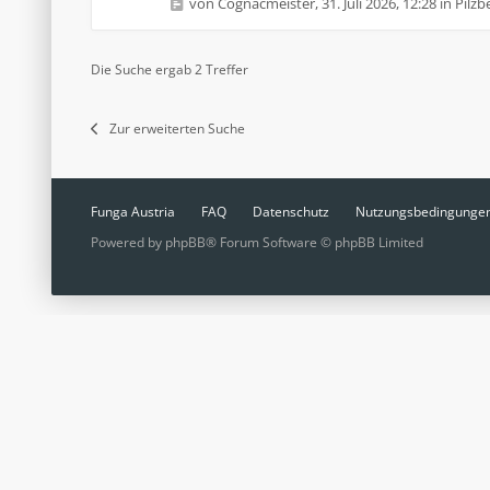
von
Cognacmeister
,
31. Juli 2026, 12:28
in
Pilz
Die Suche ergab 2 Treffer
Zur erweiterten Suche
Funga Austria
FAQ
Datenschutz
Nutzungsbedingunge
Powered by
phpBB
® Forum Software © phpBB Limited