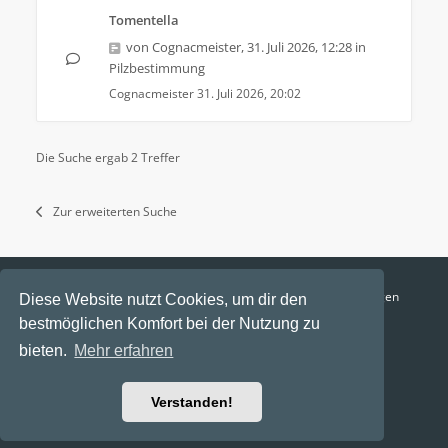
Tomentella
von
Cognacmeister
,
31. Juli 2026, 12:28
in
Pilzbestimmung
Cognacmeister
31. Juli 2026, 20:02
Die Suche ergab 2 Treffer
Zur erweiterten Suche
Funga Austria
FAQ
Datenschutz
Nutzungsbedingungen
Diese Website nutzt Cookies, um dir den
bestmöglichen Komfort bei der Nutzung zu
Alle Zeiten sind
UTC+02:00
bieten.
Mehr erfahren
Aktuelle Zeit: 7. August 2026, 08:55
Powered by
phpBB
® Forum Software © phpBB Limited
Verstanden!
Ravaio Theme by
Gramziu