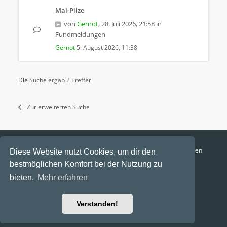
Mai-Pilze
von
Gernot
,
28. Juli 2026, 21:58
in
Fundmeldungen
Gernot
5. August 2026, 11:38
Die Suche ergab 2 Treffer
Zur erweiterten Suche
Funga Austria
FAQ
Datenschutz
Nutzungsbedingungen
Diese Website nutzt Cookies, um dir den
bestmöglichen Komfort bei der Nutzung zu
Alle Zeiten sind
UTC+02:00
bieten.
Mehr erfahren
Aktuelle Zeit: 10. August 2026, 22:33
Powered by
phpBB
® Forum Software © phpBB Limited
Verstanden!
Ravaio Theme by
Gramziu