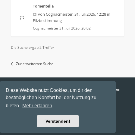
Tomentella
von
Cognacmeister
,
31. Juli 2026, 12:28
in
Pilzbestimmung
Cognacmeister
31. Juli 2026, 20:02
Die Suche ergab 2 Treffer
Zur erweiterten Suche
Funga Austria
FAQ
Datenschutz
Nutzungsbedingungen
Diese Website nutzt Cookies, um dir den
bestmöglichen Komfort bei der Nutzung zu
Alle Zeiten sind
UTC+02:00
bieten.
Mehr erfahren
Aktuelle Zeit: 7. August 2026, 14:28
Powered by
phpBB
® Forum Software © phpBB Limited
Verstanden!
Ravaio Theme by
Gramziu