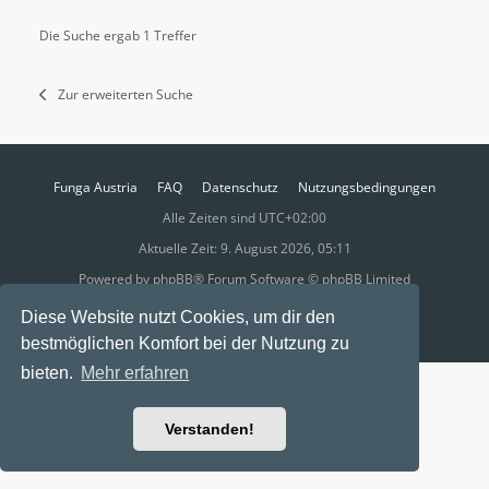
Die Suche ergab 1 Treffer
Zur erweiterten Suche
Funga Austria
FAQ
Datenschutz
Nutzungsbedingungen
Alle Zeiten sind
UTC+02:00
Aktuelle Zeit: 9. August 2026, 05:11
Powered by
phpBB
® Forum Software © phpBB Limited
Ravaio Theme by
Gramziu
Diese Website nutzt Cookies, um dir den
bestmöglichen Komfort bei der Nutzung zu
bieten.
Mehr erfahren
Verstanden!