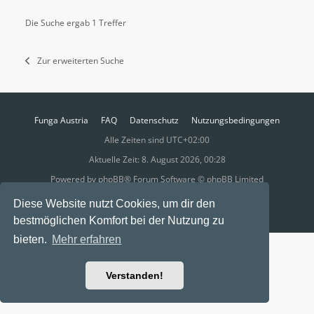
Die Suche ergab 1 Treffer
Zur erweiterten Suche
Funga Austria
FAQ
Datenschutz
Nutzungsbedingungen
Alle Zeiten sind
UTC+02:00
Aktuelle Zeit: 8. August 2026, 00:28
Powered by
phpBB
® Forum Software © phpBB Limited
Ravaio Theme by
Gramziu
Diese Website nutzt Cookies, um dir den
bestmöglichen Komfort bei der Nutzung zu
bieten.
Mehr erfahren
Verstanden!