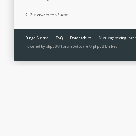
Zur erweiterten Suche
Funga Austria
FAQ
Datenschutz
Nutzungsbedingunge
Powered by
phpBB
® Forum Software © phpBB Limited