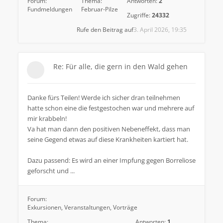
Forum:
Thema:
Antworten:
2
Fundmeldungen
Februar-Pilze
Zugriffe:
24332
Rufe den Beitrag auf
3. April 2026, 19:35
Re: Für alle, die gern in den Wald gehen
Danke fürs Teilen! Werde ich sicher dran teilnehmen
hatte schon eine die festgestochen war und mehrere auf
mir krabbeln!
Va hat man dann den positiven Nebeneffekt, dass man
seine Gegend etwas auf diese Krankheiten kartiert hat.
Dazu passend: Es wird an einer Impfung gegen Borreliose
geforscht und ...
Forum:
Exkursionen, Veranstaltungen, Vorträge
Thema:
Antworten:
1