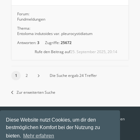
Forum:
Fundmeldungen
Thema:
Entoloma indutoides var. pleurocystidiatum
Antworten:
3
Zugriffe:
25672
Rufe den Beitrag auf
25. September 2025, 20:14
1
2
Die Suche ergab 24 Treffer
Zur erweiterten Suche
Funga Austria
FAQ
Datenschutz
Nutzungsbedingungen
Diese Website nutzt Cookies, um dir den
bestmöglichen Komfort bei der Nutzung zu
Alle Zeiten sind
UTC+02:00
bieten.
Mehr erfahren
Aktuelle Zeit: 7. August 2026, 01:19