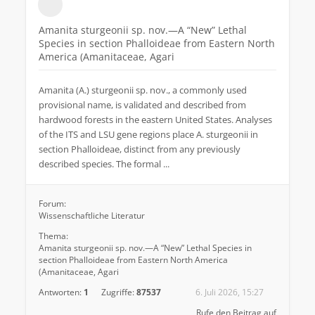
Amanita sturgeonii sp. nov.—A “New” Lethal
Species in section Phalloideae from Eastern North
America (Amanitaceae, Agari
Amanita (A.) sturgeonii sp. nov., a commonly used
provisional name, is validated and described from
hardwood forests in the eastern United States. Analyses
of the ITS and LSU gene regions place A. sturgeonii in
section Phalloideae, distinct from any previously
described species. The formal ...
Forum:
Wissenschaftliche Literatur
Thema:
Amanita sturgeonii sp. nov.—A “New” Lethal Species in
section Phalloideae from Eastern North America
(Amanitaceae, Agari
Antworten:
1
Zugriffe:
87537
6. Juli 2026, 15:27
Rufe den Beitrag auf