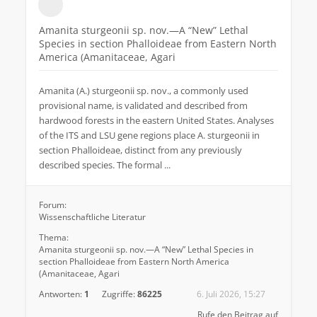
Amanita sturgeonii sp. nov.—A “New” Lethal
Species in section Phalloideae from Eastern North
America (Amanitaceae, Agari
Amanita (A.) sturgeonii sp. nov., a commonly used
provisional name, is validated and described from
hardwood forests in the eastern United States. Analyses
of the ITS and LSU gene regions place A. sturgeonii in
section Phalloideae, distinct from any previously
described species. The formal ...
Forum:
Wissenschaftliche Literatur
Thema:
Amanita sturgeonii sp. nov.—A “New” Lethal Species in
section Phalloideae from Eastern North America
(Amanitaceae, Agari
Antworten:
1
Zugriffe:
86225
6. Juli 2026, 15:27
Rufe den Beitrag auf