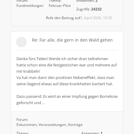
Forum:
Thema:
Antworten:
2
Fundmeldungen
Februar-Pilze
Zugriffe:
24232
Rufe den Beitrag auf
3. April 2026, 19:35
Re: Für alle, die gern in den Wald gehen
Danke fürs Teilen! Werde ich sicher dran teilnehmen
hatte schon eine die festgestochen war und mehrere auf
mir krabbeln!
Va hat man dann den positiven Nebeneffekt, dass man
seine Gegend etwas auf diese Krankheiten kartiert hat.
Dazu passend: Es wird an einer Impfung gegen Borreliose
geforscht und ...
Forum:
Exkursionen, Veranstaltungen, Vorträge
Thema:
Antworten:
1