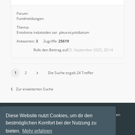
Forum:
Fundmeldungen
Thema:
Entoloma indutoides var. pleurocystidiatum
Antworten:
3
Zugriffe:
25619
Rufe den Beitrag auf
25. September 2025, 20:14
1
2
Die Suche ergab 24 Treffer
Zur erweiterten Suche
Funga Austria
FAQ
Datenschutz
Nutzungsbedingungen
Diese Website nutzt Cookies, um dir den
bestmöglichen Komfort bei der Nutzung zu
Alle Zeiten sind
UTC+02:00
bieten.
Mehr erfahren
Aktuelle Zeit: 6. August 2026, 13:13