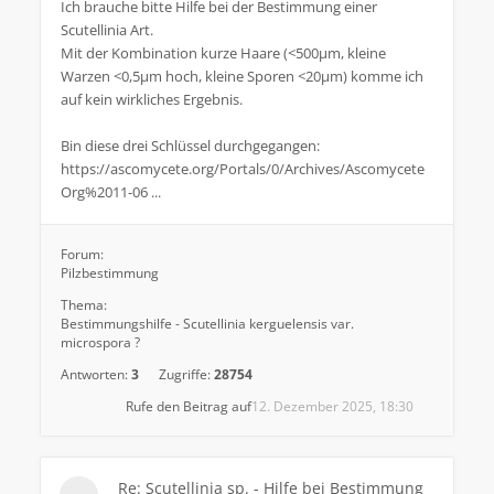
Ich brauche bitte Hilfe bei der Bestimmung einer
Scutellinia Art.
Mit der Kombination kurze Haare (<500µm, kleine
Warzen <0,5µm hoch, kleine Sporen <20µm) komme ich
auf kein wirkliches Ergebnis.
Bin diese drei Schlüssel durchgegangen:
https://ascomycete.org/Portals/0/Archives/Ascomycete
Org%2011-06 ...
Forum:
Pilzbestimmung
Thema:
Bestimmungshilfe - Scutellinia kerguelensis var.
microspora ?
Antworten:
3
Zugriffe:
28754
Rufe den Beitrag auf
12. Dezember 2025, 18:30
Re: Scutellinia sp. - Hilfe bei Bestimmung