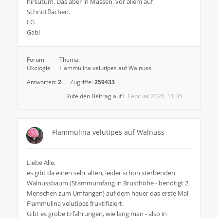
hirsutum. Das aber in Massen, vor allem auf
Schnittflächen.
LG
Gabi
Forum:
Thema:
Ökologie
Flammulina velutipes auf Walnuss
Antworten:
2
Zugriffe:
259433
Rufe den Beitrag auf
1. Februar 2026, 11:35
Flammulina velutipes auf Walnuss
Liebe Alle,
es gibt da einen sehr alten, leider schon sterbenden
Walnussbaum (Stammumfang in Brusthöhe - benötigt 2
Menschen zum Umfangen) auf dem heuer das erste Mal
Flammulina velutipes fruktifiziert.
Gibt es grobe Erfahrungen, wie lang man - also in