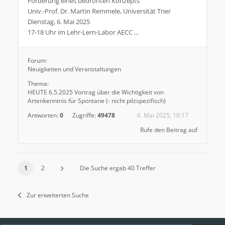
Förderung eines bedrohten Konzepts
Univ.-Prof. Dr. Martin Remmele, Universität Trier
Dienstag, 6. Mai 2025
17-18 Uhr im Lehr-Lern-Labor AECC ...
Forum:
Neuigkeiten und Veranstaltungen
Thema:
HEUTE 6.5.2025 Vortrag über die Wichtigkeit von
Artenkenntnis für Spontane (- nicht pilzspezifisch)
Antworten:
0
Zugriffe:
49478
6. Mai 2025, 10:17
Rufe den Beitrag auf
1
2
Die Suche ergab 40 Treffer
Zur erweiterten Suche