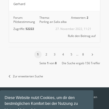
Gerhard
Forum:
Thema:
Antworten:
2
Pilzbestimmung
Porling an Salix alba
Zugriffe:
52222
27. November 2022, 11:21
Rufe den Beitrag auf
1
2
3
4
5
…
8
Seite
1
von
8
Die Suche ergab 156 Treffer
Zur erweiterten Suche
Funga Austria
FAQ
Datenschutz
Nutzungsbedingungen
Diese Website nutzt Cookies, um dir den
bestmöglichen Komfort bei der Nutzung zu
Alle Zeiten sind
UTC+02:00