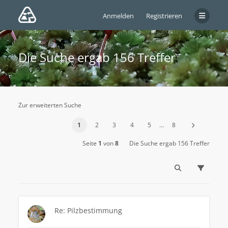
Anmelden
Registrieren
Die Suche ergab 156 Treffer
Zur erweiterten Suche
1
2
3
4
5
…
8
Seite
1
von
8
Die Suche ergab 156 Treffer
Re: Pilzbestimmung