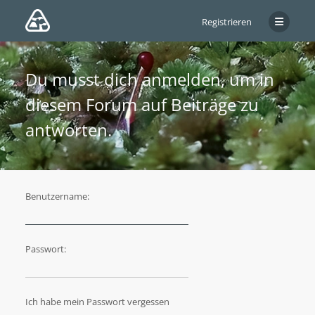
Registrieren
Du musst dich anmelden, um in
diesem Forum auf Beiträge zu
antworten.
Benutzername:
Passwort:
Ich habe mein Passwort vergessen