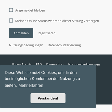
Angemeldet bleiben
Meinen Online-Status während dieser Sitzung verbergen
Anmelden
Registrieren
Nutzungsbedingungen
Datenschutzerklärung
Funga Austria
FAQ
Datenschutz
Nutzungsbedingungen
Alle Zeiten sind
UTC+02:00
Diese Website nutzt Cookies, um dir den
Aktuelle Zeit: 6. August 2026, 13:14
bestmöglichen Komfort bei der Nutzung zu
Powered by
phpBB
® Forum Software © phpBB Limited
bieten.
Mehr erfahren
Ravaio Theme by
Gramziu
Verstanden!