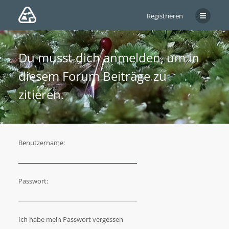
Registrieren
Du musst dich anmelden, um in
diesem Forum Beiträge zu
zitieren.
Benutzername:
Passwort:
Ich habe mein Passwort vergessen