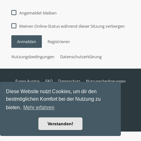
Angemeldet bleiben
Meinen Online-Status während dieser Sitzung verbergen
Anmelden
Registrieren
Nutzungsbedingungen
Datenschutzerklärung
Funga Austria
FAQ
Datenschutz
Nutzungsbedingungen
Alle Zeiten sind
UTC+02:00
Diese Website nutzt Cookies, um dir den
Aktuelle Zeit: 7. August 2026, 14:01
bestmöglichen Komfort bei der Nutzung zu
Powered by
phpBB
® Forum Software © phpBB Limited
bieten.
Mehr erfahren
Ravaio Theme by
Gramziu
Verstanden!