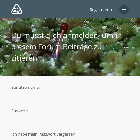
Registrieren
Du musst dich anmelden, um in
diesem Forum Beiträge zu
zitieren.
Benutzername:
Passwort:
Ich habe mein Passwort vergessen