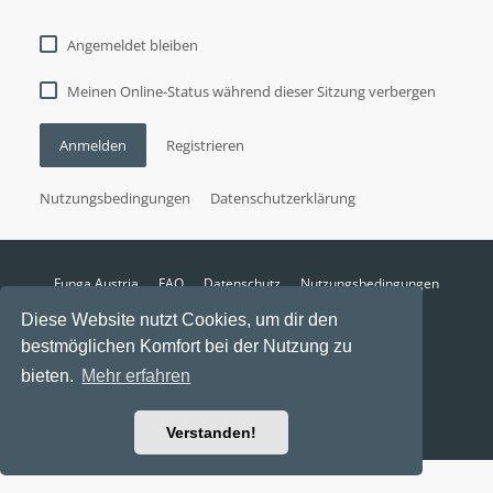
Angemeldet bleiben
Meinen Online-Status während dieser Sitzung verbergen
Anmelden
Registrieren
Nutzungsbedingungen
Datenschutzerklärung
Funga Austria
FAQ
Datenschutz
Nutzungsbedingungen
Alle Zeiten sind
UTC+02:00
Diese Website nutzt Cookies, um dir den
Aktuelle Zeit: 8. August 2026, 21:18
bestmöglichen Komfort bei der Nutzung zu
Powered by
phpBB
® Forum Software © phpBB Limited
bieten.
Mehr erfahren
Ravaio Theme by
Gramziu
Verstanden!