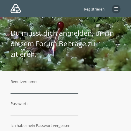
Registrieren
Du musst dich anmelden, um in
diesem Forum Beiträge zu
zitieren.
Benutzername:
Passwort:
Ich habe mein Passwort vergessen