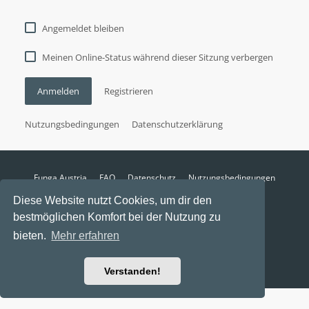
Angemeldet bleiben
Meinen Online-Status während dieser Sitzung verbergen
Anmelden
Registrieren
Nutzungsbedingungen
Datenschutzerklärung
Funga Austria
FAQ
Datenschutz
Nutzungsbedingungen
Alle Zeiten sind
UTC+02:00
Diese Website nutzt Cookies, um dir den
Aktuelle Zeit: 8. August 2026, 11:22
bestmöglichen Komfort bei der Nutzung zu
Powered by
phpBB
® Forum Software © phpBB Limited
bieten.
Mehr erfahren
Ravaio Theme by
Gramziu
Verstanden!