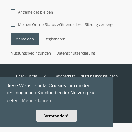
Angemeldet bleiben
Meinen Online-Status während dieser Sitzung verbergen
Anmelden
Registrieren
Nutzungsbedingungen
Datenschutzerklärung
Funga Austria
FAQ
Datenschutz
Nutzungsbedingungen
Alle Zeiten sind
UTC+02:00
Diese Website nutzt Cookies, um dir den
Aktuelle Zeit: 6. August 2026, 06:44
bestmöglichen Komfort bei der Nutzung zu
Powered by
phpBB
® Forum Software © phpBB Limited
bieten.
Mehr erfahren
Ravaio Theme by
Gramziu
Verstanden!