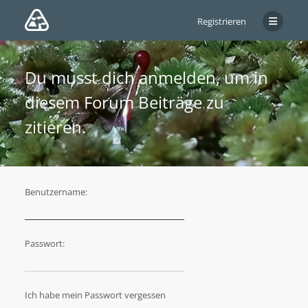
Registrieren
Du musst dich anmelden, um in
diesem Forum Beiträge zu
zitieren.
Benutzername:
Passwort:
Ich habe mein Passwort vergessen