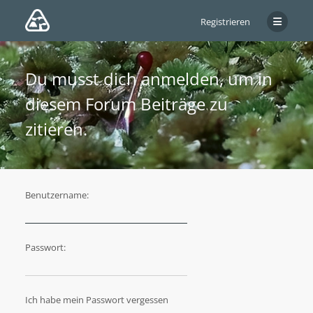
Registrieren
Du musst dich anmelden, um in
diesem Forum Beiträge zu
zitieren.
Benutzername:
Passwort:
Ich habe mein Passwort vergessen