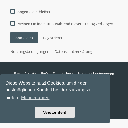
Angemeldet bleiben
Meinen Online-Status während dieser Sitzung verbergen
Anmelden
Registrieren
Nutzungsbedingungen
Datenschutzerklärung
Funga Austria
FAQ
Datenschutz
Nutzungsbedingungen
Alle Zeiten sind
UTC+02:00
Diese Website nutzt Cookies, um dir den
Aktuelle Zeit: 9. August 2026, 01:16
bestmöglichen Komfort bei der Nutzung zu
Powered by
phpBB
® Forum Software © phpBB Limited
bieten.
Mehr erfahren
Ravaio Theme by
Gramziu
Verstanden!