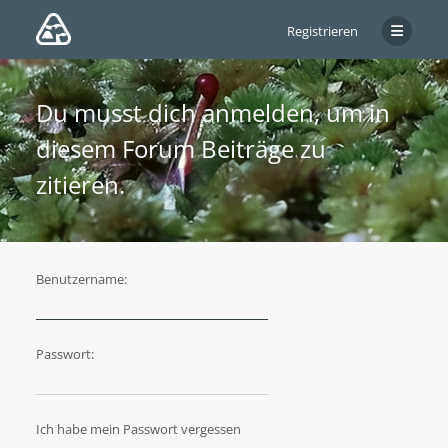
Registrieren
Du musst dich anmelden, um in
diesem Forum Beiträge zu
zitieren.
Benutzername:
Passwort:
Ich habe mein Passwort vergessen