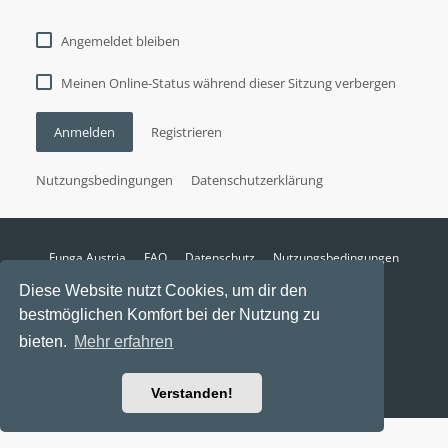
Angemeldet bleiben
Meinen Online-Status während dieser Sitzung verbergen
Anmelden
Registrieren
Nutzungsbedingungen
Datenschutzerklärung
Funga Austria
FAQ
Datenschutz
Nutzungsbedingungen
Alle Zeiten sind
UTC+02:00
Diese Website nutzt Cookies, um dir den
Aktuelle Zeit: 6. August 2026, 21:41
bestmöglichen Komfort bei der Nutzung zu
Powered by
phpBB
® Forum Software © phpBB Limited
bieten.
Mehr erfahren
Ravaio Theme by
Gramziu
Verstanden!