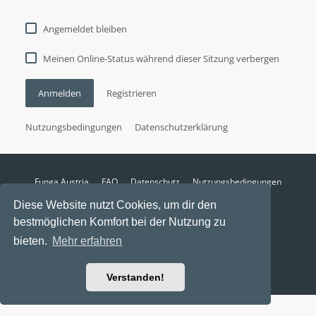
Angemeldet bleiben
Meinen Online-Status während dieser Sitzung verbergen
Anmelden
Registrieren
Nutzungsbedingungen
Datenschutzerklärung
Funga Austria
FAQ
Datenschutz
Nutzungsbedingungen
Alle Zeiten sind
UTC+02:00
Diese Website nutzt Cookies, um dir den
Aktuelle Zeit: 9. August 2026, 04:50
bestmöglichen Komfort bei der Nutzung zu
Powered by
phpBB
® Forum Software © phpBB Limited
bieten.
Mehr erfahren
Ravaio Theme by
Gramziu
Verstanden!