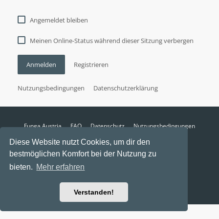
Angemeldet bleiben
Meinen Online-Status während dieser Sitzung verbergen
Anmelden
Registrieren
Nutzungsbedingungen
Datenschutzerklärung
Funga Austria
FAQ
Datenschutz
Nutzungsbedingungen
Alle Zeiten sind
UTC+02:00
Diese Website nutzt Cookies, um dir den
Aktuelle Zeit: 6. August 2026, 18:25
bestmöglichen Komfort bei der Nutzung zu
Powered by
phpBB
® Forum Software © phpBB Limited
bieten.
Mehr erfahren
Ravaio Theme by
Gramziu
Verstanden!