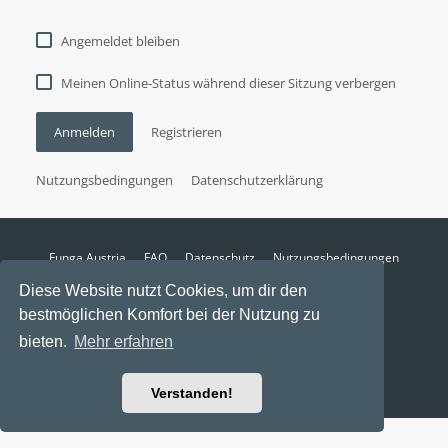
Angemeldet bleiben
Meinen Online-Status während dieser Sitzung verbergen
Anmelden
Registrieren
Nutzungsbedingungen
Datenschutzerklärung
Funga Austria
FAQ
Datenschutz
Nutzungsbedingungen
Alle Zeiten sind
UTC+02:00
Diese Website nutzt Cookies, um dir den
Aktuelle Zeit: 8. August 2026, 06:50
bestmöglichen Komfort bei der Nutzung zu
Powered by
phpBB
® Forum Software © phpBB Limited
bieten.
Mehr erfahren
Ravaio Theme by
Gramziu
Verstanden!