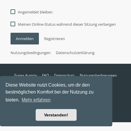
Angemeldet bleiben
Meinen Online-Status während dieser Sitzung verbergen
Anmelden
Registrieren
Nutzungsbedingungen
Datenschutzerklärung
Funga Austria
FAQ
Datenschutz
Nutzungsbedingungen
Alle Zeiten sind
UTC+02:00
Diese Website nutzt Cookies, um dir den
Aktuelle Zeit: 10. August 2026, 22:17
bestmöglichen Komfort bei der Nutzung zu
Powered by
phpBB
® Forum Software © phpBB Limited
bieten.
Mehr erfahren
Ravaio Theme by
Gramziu
Verstanden!