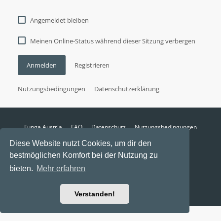
Angemeldet bleiben
Meinen Online-Status während dieser Sitzung verbergen
Anmelden
Registrieren
Nutzungsbedingungen
Datenschutzerklärung
Funga Austria
FAQ
Datenschutz
Nutzungsbedingungen
Alle Zeiten sind
UTC+02:00
Diese Website nutzt Cookies, um dir den
Aktuelle Zeit: 6. August 2026, 22:59
bestmöglichen Komfort bei der Nutzung zu
Powered by
phpBB
® Forum Software © phpBB Limited
bieten.
Mehr erfahren
Ravaio Theme by
Gramziu
Verstanden!