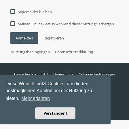
Angemeldet bleiben
Meinen Online-Status während dieser Sitzung verbergen
Anmelden
Registrieren
Nutzungsbedingungen
Datenschutzerklärung
Funga Austria
FAQ
Datenschutz
Nutzungsbedingungen
Alle Zeiten sind
UTC+02:00
Diese Website nutzt Cookies, um dir den
Aktuelle Zeit: 8. August 2026, 19:09
bestmöglichen Komfort bei der Nutzung zu
Powered by
phpBB
® Forum Software © phpBB Limited
bieten.
Mehr erfahren
Ravaio Theme by
Gramziu
Verstanden!