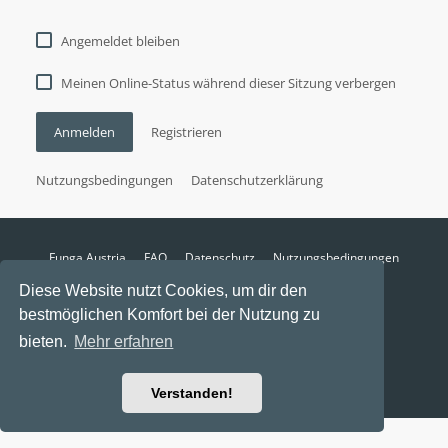
Angemeldet bleiben
Meinen Online-Status während dieser Sitzung verbergen
Anmelden
Registrieren
Nutzungsbedingungen
Datenschutzerklärung
Funga Austria
FAQ
Datenschutz
Nutzungsbedingungen
Alle Zeiten sind
UTC+02:00
Diese Website nutzt Cookies, um dir den
Aktuelle Zeit: 9. August 2026, 15:10
bestmöglichen Komfort bei der Nutzung zu
Powered by
phpBB
® Forum Software © phpBB Limited
bieten.
Mehr erfahren
Ravaio Theme by
Gramziu
Verstanden!