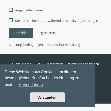
Angemeldet bleiben
Meinen Online-Status während dieser Sitzung verbergen
Anmelden
Registrieren
Nutzungsbedingungen
Datenschutzerklärung
Funga Austria
FAQ
Datenschutz
Nutzungsbedingungen
Alle Zeiten sind
UTC+02:00
Diese Website nutzt Cookies, um dir den
Aktuelle Zeit: 6. August 2026, 02:57
bestmöglichen Komfort bei der Nutzung zu
Powered by
phpBB
® Forum Software © phpBB Limited
bieten.
Mehr erfahren
Ravaio Theme by
Gramziu
Verstanden!