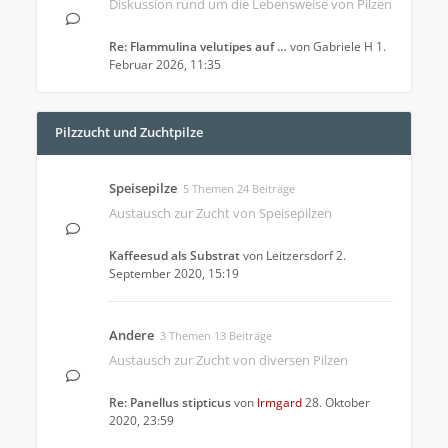
Diskussion rund um die Lebensweise von Pilzen
Re: Flammulina velutipes auf …
von
Gabriele H
1.
Februar 2026, 11:35
Pilzzucht und Zuchtpilze
Speisepilze
5 Themen 24 Beiträge
Austausch zur Zucht von Speisepilzen
Kaffeesud als Substrat
von
Leitzersdorf
2.
September 2020, 15:19
Andere
3 Themen 13 Beiträge
Austausch zur Zucht von diversen Pilzen
Re: Panellus stipticus
von
Irmgard
28. Oktober
2020, 23:59