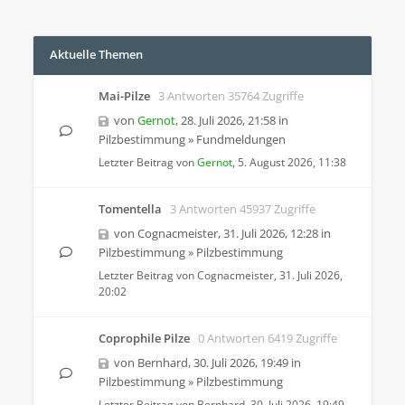
Aktuelle Themen
Mai-Pilze
3 Antworten 35764 Zugriffe
von
Gernot
,
28. Juli 2026, 21:58
in
Pilzbestimmung
»
Fundmeldungen
Letzter Beitrag von
Gernot
,
5. August 2026, 11:38
Tomentella
3 Antworten 45937 Zugriffe
von
Cognacmeister
,
31. Juli 2026, 12:28
in
Pilzbestimmung
»
Pilzbestimmung
Letzter Beitrag von
Cognacmeister
,
31. Juli 2026,
20:02
Coprophile Pilze
0 Antworten 6419 Zugriffe
von
Bernhard
,
30. Juli 2026, 19:49
in
Pilzbestimmung
»
Pilzbestimmung
Letzter Beitrag von
Bernhard
,
30. Juli 2026, 19:49