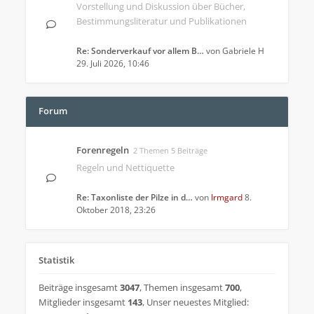
Vorstellung und Diskussion über Bücher,
Bestimmungsliteratur und Publikationen
Re: Sonderverkauf vor allem B…
von
Gabriele H
29. Juli 2026, 10:46
Forum
Forenregeln
2 Themen 5 Beiträge
Regeln und Nettiquette
Re: Taxonliste der Pilze in d…
von
Irmgard
8.
Oktober 2018, 23:26
Statistik
Beiträge insgesamt
3047
,
Themen insgesamt
700
,
Mitglieder insgesamt
143
,
Unser neuestes Mitglied: