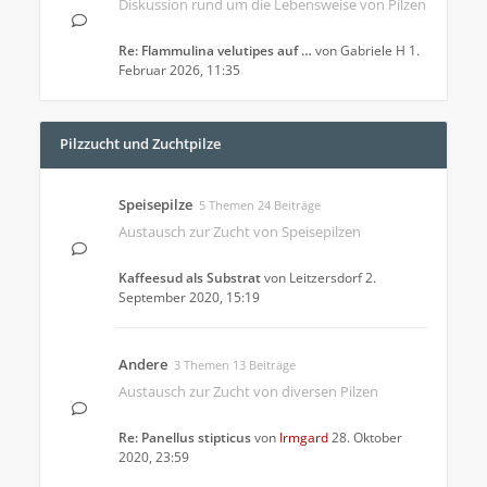
Diskussion rund um die Lebensweise von Pilzen
Re: Flammulina velutipes auf …
von
Gabriele H
1.
Februar 2026, 11:35
Pilzzucht und Zuchtpilze
Speisepilze
5 Themen 24 Beiträge
Austausch zur Zucht von Speisepilzen
Kaffeesud als Substrat
von
Leitzersdorf
2.
September 2020, 15:19
Andere
3 Themen 13 Beiträge
Austausch zur Zucht von diversen Pilzen
Re: Panellus stipticus
von
Irmgard
28. Oktober
2020, 23:59