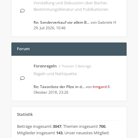
Vorstellung und Diskussion über Bücher,
Bestimmungsliteratur und Publikationen
Re: Sonderverkauf vor allem B…
von
Gabriele H
29. Juli 2026, 10:46
Forum
Forenregeln
2 Themen 5 Beiträge
Regeln und Nettiquette
Re: Taxonliste der Pilze in d…
von
Irmgard
8.
Oktober 2018, 23:26
Statistik
Beiträge insgesamt
3047
,
Themen insgesamt
700
,
Mitglieder insgesamt
143
,
Unser neuestes Mitglied: