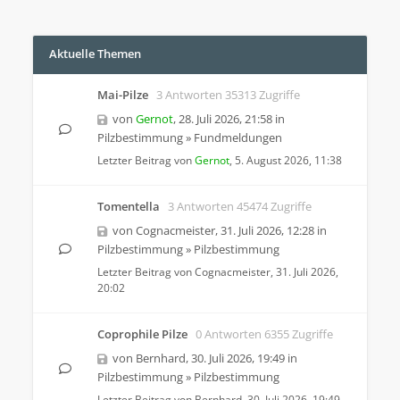
Aktuelle Themen
Mai-Pilze
3 Antworten 35313 Zugriffe
von
Gernot
,
28. Juli 2026, 21:58
in
Pilzbestimmung
»
Fundmeldungen
Letzter Beitrag von
Gernot
,
5. August 2026, 11:38
Tomentella
3 Antworten 45474 Zugriffe
von
Cognacmeister
,
31. Juli 2026, 12:28
in
Pilzbestimmung
»
Pilzbestimmung
Letzter Beitrag von
Cognacmeister
,
31. Juli 2026,
20:02
Coprophile Pilze
0 Antworten 6355 Zugriffe
von
Bernhard
,
30. Juli 2026, 19:49
in
Pilzbestimmung
»
Pilzbestimmung
Letzter Beitrag von
Bernhard
,
30. Juli 2026, 19:49