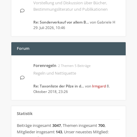
Vorstellung und Diskussion über Bücher,
Bestimmungsliteratur und Publikationen
Re: Sonderverkauf vor allem B…
von
Gabriele H
29. Juli 2026, 10:46
Forum
Forenregeln
2 Themen 5 Beiträge
Regeln und Nettiquette
Re: Taxonliste der Pilze in d…
von
Irmgard
8.
Oktober 2018, 23:26
Statistik
Beiträge insgesamt
3047
,
Themen insgesamt
700
,
Mitglieder insgesamt
143
,
Unser neuestes Mitglied: