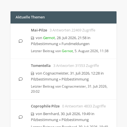
Aktuelle Themen
Mai-Pilze
3 Antworten 22469 Zugriffe
von
Gernot
,
28. Juli 2026, 21:58
in
Pilzbestimmung
»
Fundmeldungen
Letzter Beitrag von
Gernot
,
5. August 2026, 11:38
Tomentella
3 Antworten 31553 Zugriffe
von
Cognacmeister
,
31. Juli 2026, 12:28
in
Pilzbestimmung
»
Pilzbestimmung
Letzter Beitrag von
Cognacmeister
,
31. Juli 2026,
20:02
Coprophile Pilze
0 Antworten 4833 Zugriffe
von
Bernhard
,
30. Juli 2026, 19:49
in
Pilzbestimmung
»
Pilzbestimmung
Letzter Beitrag von
Bernhard
,
30. Juli 2026, 19:49