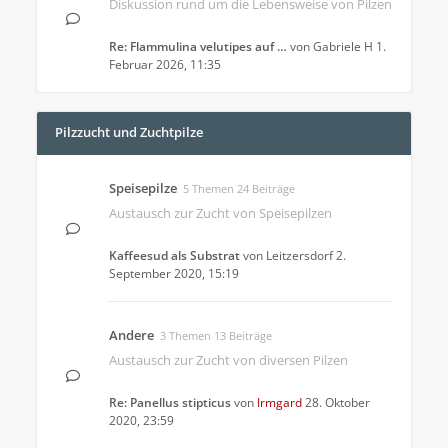
Diskussion rund um die Lebensweise von Pilzen
Re: Flammulina velutipes auf …
von
Gabriele H
1.
Februar 2026, 11:35
Pilzzucht und Zuchtpilze
Speisepilze
5 Themen 24 Beiträge
Austausch zur Zucht von Speisepilzen
Kaffeesud als Substrat
von
Leitzersdorf
2.
September 2020, 15:19
Andere
3 Themen 13 Beiträge
Austausch zur Zucht von diversen Pilzen
Re: Panellus stipticus
von
Irmgard
28. Oktober
2020, 23:59