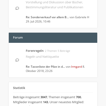
Vorstellung und Diskussion über Bücher,
Bestimmungsliteratur und Publikationen
Re: Sonderverkauf vor allem B…
von
Gabriele H
29. Juli 2026, 10:46
Forum
Forenregeln
2 Themen 5 Beiträge
Regeln und Nettiquette
Re: Taxonliste der Pilze in d…
von
Irmgard
8.
Oktober 2018, 23:26
Statistik
Beiträge insgesamt
3047
,
Themen insgesamt
700
,
Mitglieder insgesamt
143
,
Unser neuestes Mitglied: