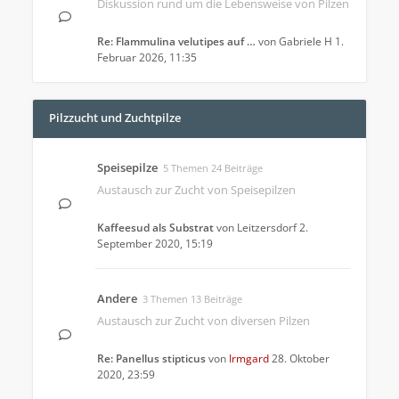
Diskussion rund um die Lebensweise von Pilzen
Re: Flammulina velutipes auf …
von
Gabriele H
1.
Februar 2026, 11:35
Pilzzucht und Zuchtpilze
Speisepilze
5 Themen 24 Beiträge
Austausch zur Zucht von Speisepilzen
Kaffeesud als Substrat
von
Leitzersdorf
2.
September 2020, 15:19
Andere
3 Themen 13 Beiträge
Austausch zur Zucht von diversen Pilzen
Re: Panellus stipticus
von
Irmgard
28. Oktober
2020, 23:59