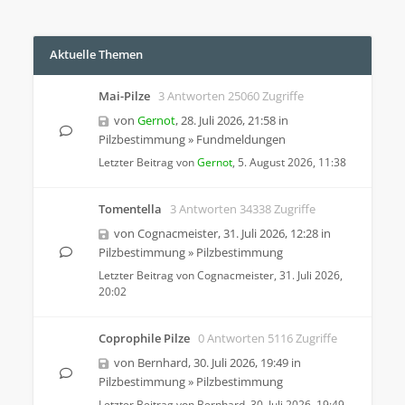
Aktuelle Themen
Mai-Pilze
3 Antworten 25060 Zugriffe
von
Gernot
,
28. Juli 2026, 21:58
in
Pilzbestimmung
»
Fundmeldungen
Letzter Beitrag von
Gernot
,
5. August 2026, 11:38
Tomentella
3 Antworten 34338 Zugriffe
von
Cognacmeister
,
31. Juli 2026, 12:28
in
Pilzbestimmung
»
Pilzbestimmung
Letzter Beitrag von
Cognacmeister
,
31. Juli 2026,
20:02
Coprophile Pilze
0 Antworten 5116 Zugriffe
von
Bernhard
,
30. Juli 2026, 19:49
in
Pilzbestimmung
»
Pilzbestimmung
Letzter Beitrag von
Bernhard
,
30. Juli 2026, 19:49