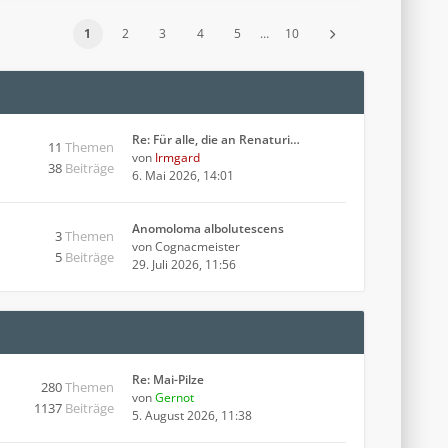
1
2
3
4
5
…
10
Re: Für alle, die an Renaturi…
11
Themen
von
Irmgard
38
Beiträge
6. Mai 2026, 14:01
Anomoloma albolutescens
3
Themen
von
Cognacmeister
5
Beiträge
29. Juli 2026, 11:56
Re: Mai-Pilze
280
Themen
von
Gernot
1137
Beiträge
5. August 2026, 11:38