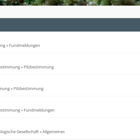
ung
»
Fundmeldungen
bestimmung
»
Pilzbestimmung
mmung
»
Pilzbestimmung
bestimmung
»
Fundmeldungen
ogische Gesellschaft
»
Allgemeines