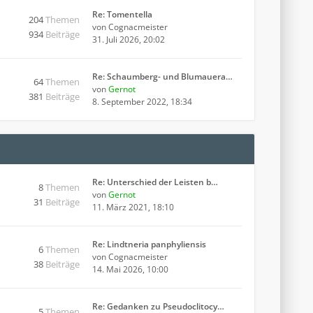
Re: Tomentella
204
Themen
von
Cognacmeister
934
Beiträge
31. Juli 2026, 20:02
Re: Schaumberg- und Blumauera…
64
Themen
von
Gernot
381
Beiträge
8. September 2022, 18:34
Re: Unterschied der Leisten b…
8
Themen
von
Gernot
31
Beiträge
11. März 2021, 18:10
Re: Lindtneria panphyliensis
6
Themen
von
Cognacmeister
38
Beiträge
14. Mai 2026, 10:00
Re: Gedanken zu Pseudoclitocy…
5
Themen