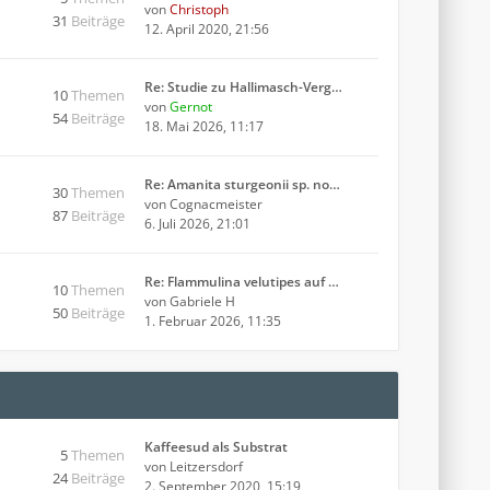
von
Christoph
31
Beiträge
12. April 2020, 21:56
Re: Studie zu Hallimasch-Verg…
10
Themen
von
Gernot
54
Beiträge
18. Mai 2026, 11:17
Re: Amanita sturgeonii sp. no…
30
Themen
von
Cognacmeister
87
Beiträge
6. Juli 2026, 21:01
Re: Flammulina velutipes auf …
10
Themen
von
Gabriele H
50
Beiträge
1. Februar 2026, 11:35
Kaffeesud als Substrat
5
Themen
von
Leitzersdorf
24
Beiträge
2. September 2020, 15:19