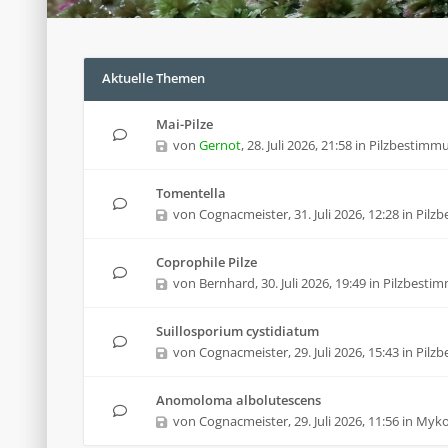
Aktuelle Themen
Mai-Pilze
von
Gernot
,
28. Juli 2026, 21:58
in
Pilzbestimm
Tomentella
von
Cognacmeister
,
31. Juli 2026, 12:28
in
Pilz
Coprophile Pilze
von
Bernhard
,
30. Juli 2026, 19:49
in
Pilzbesti
Suillosporium cystidiatum
von
Cognacmeister
,
29. Juli 2026, 15:43
in
Pilz
Anomoloma albolutescens
von
Cognacmeister
,
29. Juli 2026, 11:56
in
Mykol