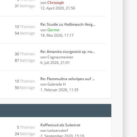
von
Christoph
31
Beiträge
12. April 2020, 21:56
Re: Studie zu Hallimasch-Verg…
10
Themen
von
Gernot
54
Beiträge
18. Mai 2026, 11:17
Re: Amanita sturgeonii sp. no…
30
Themen
von
Cognacmeister
87
Beiträge
6. Juli 2026, 21:01
Re: Flammulina velutipes auf …
10
Themen
von
Gabriele H
50
Beiträge
1. Februar 2026, 11:35
Kaffeesud als Substrat
5
Themen
von
Leitzersdorf
24
Beiträge
2. September 2020, 15:19