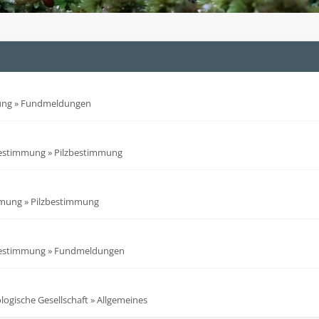
ung
»
Fundmeldungen
bestimmung
»
Pilzbestimmung
mmung
»
Pilzbestimmung
bestimmung
»
Fundmeldungen
ogische Gesellschaft
»
Allgemeines