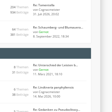
Re: Tomentella
204
Themen
von
Cognacmeister
934
Beiträge
31. Juli 2026, 20:02
Re: Schaumberg- und Blumauera…
64
Themen
von
Gernot
381
Beiträge
8. September 2022, 18:34
Re: Unterschied der Leisten b…
8
Themen
von
Gernot
31
Beiträge
11. März 2021, 18:10
Re: Lindtneria panphyliensis
6
Themen
von
Cognacmeister
38
Beiträge
14. Mai 2026, 10:00
Re: Gedanken zu Pseudoclitocy…
5
Themen