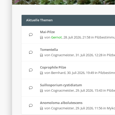
Aktuelle Themen
Mai-Pilze
von
Gernot
,
28. Juli 2026, 21:58
in
Pilzbestimm
Tomentella
von
Cognacmeister
,
31. Juli 2026, 12:28
in
Pilz
Coprophile Pilze
von
Bernhard
,
30. Juli 2026, 19:49
in
Pilzbesti
Suillosporium cystidiatum
von
Cognacmeister
,
29. Juli 2026, 15:43
in
Pilz
Anomoloma albolutescens
von
Cognacmeister
,
29. Juli 2026, 11:56
in
Mykol