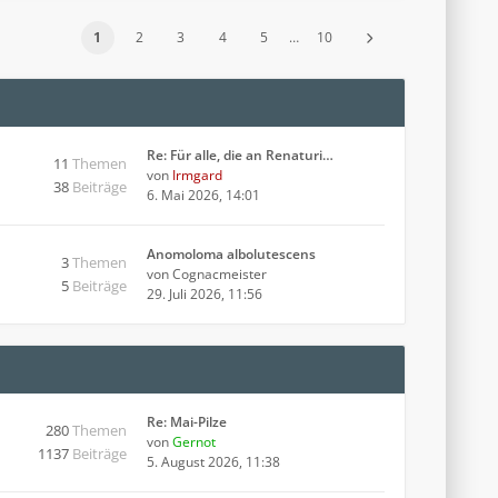
1
2
3
4
5
…
10
Re: Für alle, die an Renaturi…
11
Themen
von
Irmgard
38
Beiträge
6. Mai 2026, 14:01
Anomoloma albolutescens
3
Themen
von
Cognacmeister
5
Beiträge
29. Juli 2026, 11:56
Re: Mai-Pilze
280
Themen
von
Gernot
1137
Beiträge
5. August 2026, 11:38