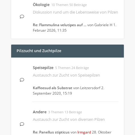
Ökologie
10 Themen 50 Beiträge
Diskussion rund um die Lebensweise von Pilzen
Re: Flammulina velutipes auf …
von
Gabriele H
1.
Februar 2026, 11:35
Pilzzucht und Zuchtpilze
Speisepilze
5 Themen 24 Beiträge
Austausch zur Zucht von Speisepilzen
Kaffeesud als Substrat
von
Leitzersdorf
2.
September 2020, 15:19
Andere
3 Themen 13 Beiträge
Austausch zur Zucht von diversen Pilzen
Re: Panellus stipticus
von
Irmgard
28. Oktober