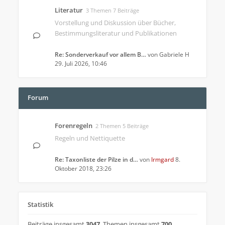
Literatur
3 Themen 7 Beiträge
Vorstellung und Diskussion über Bücher,
Bestimmungsliteratur und Publikationen
Re: Sonderverkauf vor allem B…
von
Gabriele H
29. Juli 2026, 10:46
Forum
Forenregeln
2 Themen 5 Beiträge
Regeln und Nettiquette
Re: Taxonliste der Pilze in d…
von
Irmgard
8.
Oktober 2018, 23:26
Statistik
Beiträge insgesamt
3047
,
Themen insgesamt
700
,