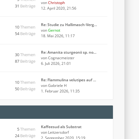
von
Christoph
31
Beiträge
12. April 2020, 21:56
Re: Studie zu Hallimasch-Verg…
10
Themen
von
Gernot
54
Beiträge
18. Mai 2026, 11:17
Re: Amanita sturgeonii sp. no…
30
Themen
von
Cognacmeister
87
Beiträge
6. Juli 2026, 21:01
Re: Flammulina velutipes auf …
10
Themen
von
Gabriele H
50
Beiträge
1. Februar 2026, 11:35
Kaffeesud als Substrat
5
Themen
von
Leitzersdorf
24
Beiträge
2. September 2020, 15:19