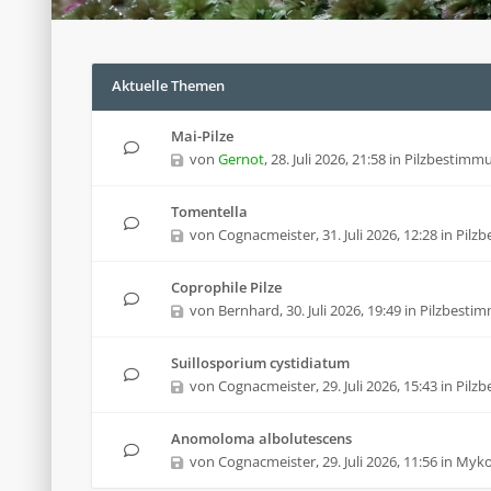
Aktuelle Themen
Mai-Pilze
von
Gernot
,
28. Juli 2026, 21:58
in
Pilzbestimm
Tomentella
von
Cognacmeister
,
31. Juli 2026, 12:28
in
Pilz
Coprophile Pilze
von
Bernhard
,
30. Juli 2026, 19:49
in
Pilzbesti
Suillosporium cystidiatum
von
Cognacmeister
,
29. Juli 2026, 15:43
in
Pilz
Anomoloma albolutescens
von
Cognacmeister
,
29. Juli 2026, 11:56
in
Mykol