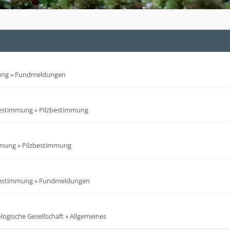
ung
»
Fundmeldungen
bestimmung
»
Pilzbestimmung
mmung
»
Pilzbestimmung
bestimmung
»
Fundmeldungen
ogische Gesellschaft
»
Allgemeines