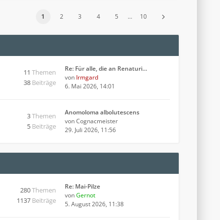
1
2
3
4
5
…
10
Re: Für alle, die an Renaturi…
11
Themen
von
Irmgard
38
Beiträge
6. Mai 2026, 14:01
Anomoloma albolutescens
3
Themen
von
Cognacmeister
5
Beiträge
29. Juli 2026, 11:56
Re: Mai-Pilze
280
Themen
von
Gernot
1137
Beiträge
5. August 2026, 11:38