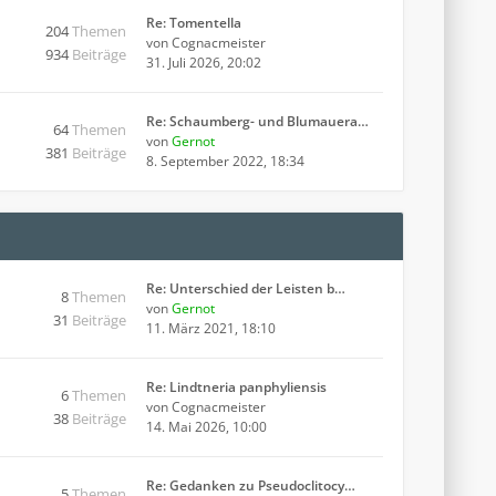
Re: Tomentella
204
Themen
von
Cognacmeister
934
Beiträge
31. Juli 2026, 20:02
Re: Schaumberg- und Blumauera…
64
Themen
von
Gernot
381
Beiträge
8. September 2022, 18:34
Re: Unterschied der Leisten b…
8
Themen
von
Gernot
31
Beiträge
11. März 2021, 18:10
Re: Lindtneria panphyliensis
6
Themen
von
Cognacmeister
38
Beiträge
14. Mai 2026, 10:00
Re: Gedanken zu Pseudoclitocy…
5
Themen