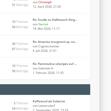
von
Christoph
31
Beiträge
12. April 2020, 21:56
Re: Studie zu Hallimasch-Verg…
10
Themen
von
Gernot
54
Beiträge
18. Mai 2026, 11:17
Re: Amanita sturgeonii sp. no…
30
Themen
von
Cognacmeister
87
Beiträge
6. Juli 2026, 21:01
Re: Flammulina velutipes auf …
10
Themen
von
Gabriele H
50
Beiträge
1. Februar 2026, 11:35
Kaffeesud als Substrat
5
Themen
von
Leitzersdorf
24
Beiträge
2. September 2020, 15:19