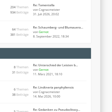
Re: Tomentella
204
Themen
von
Cognacmeister
934
Beiträge
31. Juli 2026, 20:02
Re: Schaumberg- und Blumauera…
64
Themen
von
Gernot
381
Beiträge
8. September 2022, 18:34
Re: Unterschied der Leisten b…
8
Themen
von
Gernot
31
Beiträge
11. März 2021, 18:10
Re: Lindtneria panphyliensis
6
Themen
von
Cognacmeister
38
Beiträge
14. Mai 2026, 10:00
Re: Gedanken zu Pseudoclitocy…
5
Themen