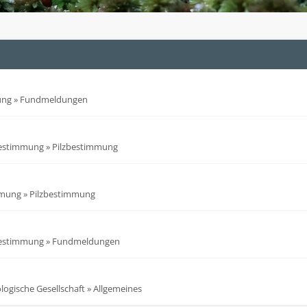
ung
»
Fundmeldungen
bestimmung
»
Pilzbestimmung
mmung
»
Pilzbestimmung
bestimmung
»
Fundmeldungen
ogische Gesellschaft
»
Allgemeines