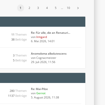
1
2
3
4
5
…
10
Re: Für alle, die an Renaturi…
11
Themen
von
Irmgard
38
Beiträge
6. Mai 2026, 14:01
Anomoloma albolutescens
3
Themen
von
Cognacmeister
5
Beiträge
29. Juli 2026, 11:56
Re: Mai-Pilze
280
Themen
von
Gernot
1137
Beiträge
5. August 2026, 11:38