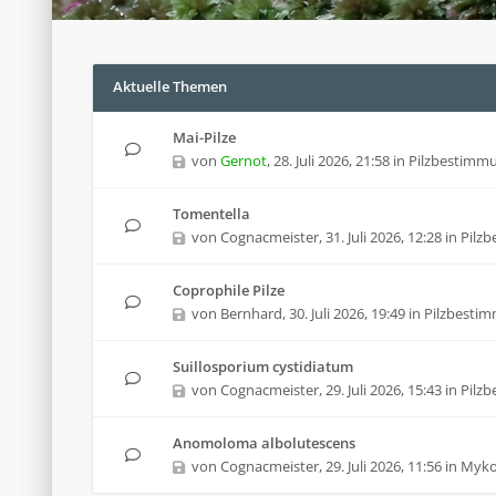
Aktuelle Themen
Mai-Pilze
von
Gernot
,
28. Juli 2026, 21:58
in
Pilzbestimm
Tomentella
von
Cognacmeister
,
31. Juli 2026, 12:28
in
Pilz
Coprophile Pilze
von
Bernhard
,
30. Juli 2026, 19:49
in
Pilzbesti
Suillosporium cystidiatum
von
Cognacmeister
,
29. Juli 2026, 15:43
in
Pilz
Anomoloma albolutescens
von
Cognacmeister
,
29. Juli 2026, 11:56
in
Mykol