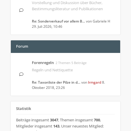
Vorstellung und Diskussion über Bücher,
Bestimmungsliteratur und Publikationen
Re: Sonderverkauf vor allem B…
von
Gabriele H
29. Juli 2026, 10:46
Forum
Forenregeln
2 Themen 5 Beiträge
Regeln und Nettiquette
Re: Taxonliste der Pilze in d…
von
Irmgard
8.
Oktober 2018, 23:26
Statistik
Beiträge insgesamt
3047
,
Themen insgesamt
700
,
Mitglieder insgesamt
143
,
Unser neuestes Mitglied: