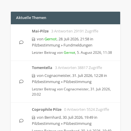
Aktuelle Themen
Mai-Pilze
3 Antworten 29191 Zugriffe
von
Gernot
,
28. Juli 2026, 21:58
in
Pilzbestimmung
»
Fundmeldungen
Letzter Beitrag von
Gernot
,
5. August 2026, 11:38
Tomentella
3 Antworten 38817 Zugriffe
von
Cognacmeister
,
31. Juli 2026, 12:28
in
Pilzbestimmung
»
Pilzbestimmung
Letzter Beitrag von
Cognacmeister
,
31. Juli 2026,
20:02
Coprophile Pilze
0 Antworten 5524 Zugriffe
von
Bernhard
,
30. Juli 2026, 19:49
in
Pilzbestimmung
»
Pilzbestimmung
Letzter Beitrag von
Bernhard
,
30. Juli 2026, 19:49