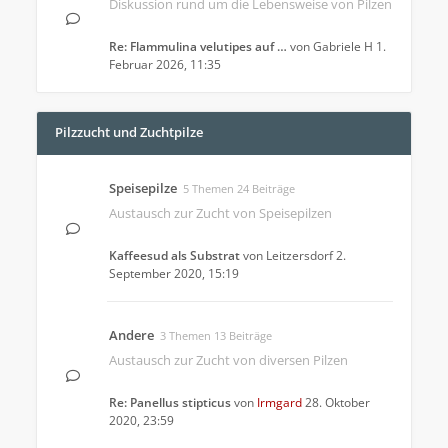
Diskussion rund um die Lebensweise von Pilzen
Re: Flammulina velutipes auf …
von
Gabriele H
1.
Februar 2026, 11:35
Pilzzucht und Zuchtpilze
Speisepilze
5 Themen 24 Beiträge
Austausch zur Zucht von Speisepilzen
Kaffeesud als Substrat
von
Leitzersdorf
2.
September 2020, 15:19
Andere
3 Themen 13 Beiträge
Austausch zur Zucht von diversen Pilzen
Re: Panellus stipticus
von
Irmgard
28. Oktober
2020, 23:59