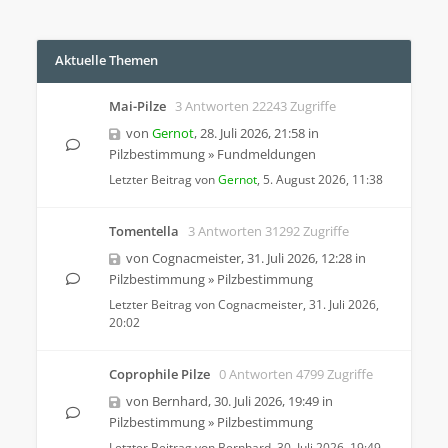
Aktuelle Themen
Mai-Pilze
3 Antworten 22243 Zugriffe
von
Gernot
,
28. Juli 2026, 21:58
in
Pilzbestimmung
»
Fundmeldungen
Letzter Beitrag von
Gernot
,
5. August 2026, 11:38
Tomentella
3 Antworten 31292 Zugriffe
von
Cognacmeister
,
31. Juli 2026, 12:28
in
Pilzbestimmung
»
Pilzbestimmung
Letzter Beitrag von
Cognacmeister
,
31. Juli 2026,
20:02
Coprophile Pilze
0 Antworten 4799 Zugriffe
von
Bernhard
,
30. Juli 2026, 19:49
in
Pilzbestimmung
»
Pilzbestimmung
Letzter Beitrag von
Bernhard
,
30. Juli 2026, 19:49