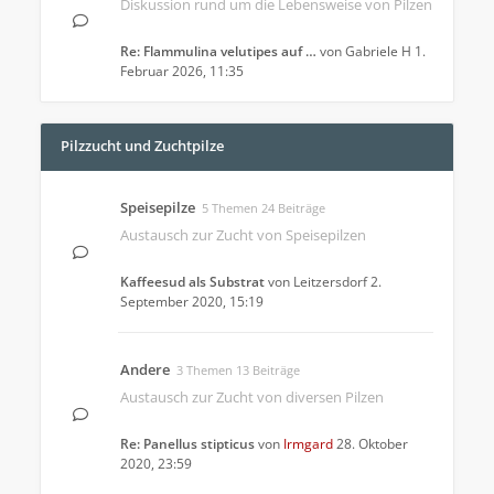
Diskussion rund um die Lebensweise von Pilzen
Re: Flammulina velutipes auf …
von
Gabriele H
1.
Februar 2026, 11:35
Pilzzucht und Zuchtpilze
Speisepilze
5 Themen 24 Beiträge
Austausch zur Zucht von Speisepilzen
Kaffeesud als Substrat
von
Leitzersdorf
2.
September 2020, 15:19
Andere
3 Themen 13 Beiträge
Austausch zur Zucht von diversen Pilzen
Re: Panellus stipticus
von
Irmgard
28. Oktober
2020, 23:59