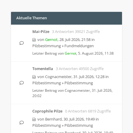
Aktuelle Themen
Mai-Pilze
3 Antworten 39021 Zugriffe
von
Gernot
,
28. Juli 2026, 21:58
in
Pilzbestimmung
»
Fundmeldungen
Letzter Beitrag von
Gernot
,
5. August 2026, 11:38
Tomentella
3 Antworten 49500 Zugriffe
von
Cognacmeister
,
31. Juli 2026, 12:28
in
Pilzbestimmung
»
Pilzbestimmung
Letzter Beitrag von
Cognacmeister
,
31. Juli 2026,
20:02
Coprophile Pilze
0 Antworten 6819 Zugriffe
von
Bernhard
,
30. Juli 2026, 19:49
in
Pilzbestimmung
»
Pilzbestimmung
Letzter Beitrag von
Bernhard
,
30. Juli 2026, 19:49