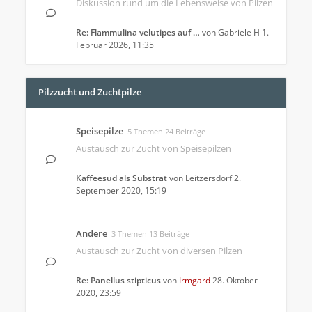
Diskussion rund um die Lebensweise von Pilzen
Re: Flammulina velutipes auf …
von
Gabriele H
1.
Februar 2026, 11:35
Pilzzucht und Zuchtpilze
Speisepilze
5 Themen 24 Beiträge
Austausch zur Zucht von Speisepilzen
Kaffeesud als Substrat
von
Leitzersdorf
2.
September 2020, 15:19
Andere
3 Themen 13 Beiträge
Austausch zur Zucht von diversen Pilzen
Re: Panellus stipticus
von
Irmgard
28. Oktober
2020, 23:59