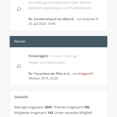
Vorstellung und Diskussion über Bücher,
Bestimmungsliteratur und Publikationen
Re: Sonderverkauf vor allem B…
von
Gabriele H
29. Juli 2026, 10:46
Forum
Forenregeln
2 Themen 5 Beiträge
Regeln und Nettiquette
Re: Taxonliste der Pilze in d…
von
Irmgard
8.
Oktober 2018, 23:26
Statistik
Beiträge insgesamt
3047
,
Themen insgesamt
700
,
Mitglieder insgesamt
143
,
Unser neuestes Mitglied: