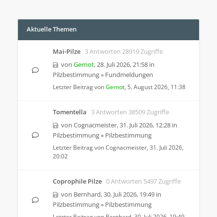
Aktuelle Themen
Mai-Pilze
3 Antworten 28919 Zugriffe
von
Gernot
,
28. Juli 2026, 21:58
in
Pilzbestimmung
»
Fundmeldungen
Letzter Beitrag von
Gernot
,
5. August 2026, 11:38
Tomentella
3 Antworten 38509 Zugriffe
von
Cognacmeister
,
31. Juli 2026, 12:28
in
Pilzbestimmung
»
Pilzbestimmung
Letzter Beitrag von
Cognacmeister
,
31. Juli 2026,
20:02
Coprophile Pilze
0 Antworten 5497 Zugriffe
von
Bernhard
,
30. Juli 2026, 19:49
in
Pilzbestimmung
»
Pilzbestimmung
Letzter Beitrag von
Bernhard
,
30. Juli 2026, 19:49