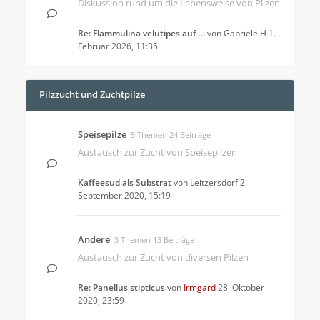
Diskussion rund um die Lebensweise von Pilzen
Re: Flammulina velutipes auf …
von
Gabriele H
1.
Februar 2026, 11:35
Pilzzucht und Zuchtpilze
Speisepilze
5 Themen 24 Beiträge
Austausch zur Zucht von Speisepilzen
Kaffeesud als Substrat
von
Leitzersdorf
2.
September 2020, 15:19
Andere
3 Themen 13 Beiträge
Austausch zur Zucht von diversen Pilzen
Re: Panellus stipticus
von
Irmgard
28. Oktober
2020, 23:59