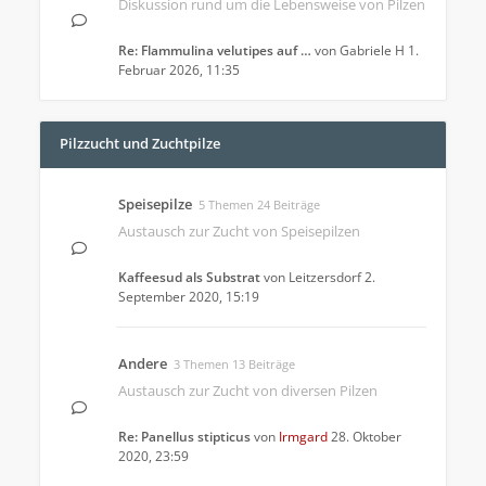
Diskussion rund um die Lebensweise von Pilzen
Re: Flammulina velutipes auf …
von
Gabriele H
1.
Februar 2026, 11:35
Pilzzucht und Zuchtpilze
Speisepilze
5 Themen 24 Beiträge
Austausch zur Zucht von Speisepilzen
Kaffeesud als Substrat
von
Leitzersdorf
2.
September 2020, 15:19
Andere
3 Themen 13 Beiträge
Austausch zur Zucht von diversen Pilzen
Re: Panellus stipticus
von
Irmgard
28. Oktober
2020, 23:59