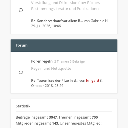
Vorstellung und Diskussion über Bücher,
Bestimmungsliteratur und Publikationen
Re: Sonderverkauf vor allem B…
von
Gabriele H
29. Juli 2026, 10:46
Forum
Forenregeln
2 Themen 5 Beiträge
Regeln und Nettiquette
Re: Taxonliste der Pilze in d…
von
Irmgard
8.
Oktober 2018, 23:26
Statistik
Beiträge insgesamt
3047
,
Themen insgesamt
700
,
Mitglieder insgesamt
143
,
Unser neuestes Mitglied: