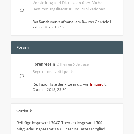
Vorstellung und Diskussion über Bücher,
Bestimmungsliteratur und Publikationen
Re: Sonderverkauf vor allem B…
von
Gabriele H
29. Juli 2026, 10:46
Forum
Forenregeln
2 Themen 5 Beiträge
Regeln und Nettiquette
Re: Taxonliste der Pilze in d…
von
Irmgard
8.
Oktober 2018, 23:26
Statistik
Beiträge insgesamt
3047
,
Themen insgesamt
700
,
Mitglieder insgesamt
143
,
Unser neuestes Mitglied: