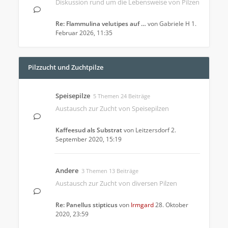
Diskussion rund um die Lebensweise von Pilzen
Re: Flammulina velutipes auf …
von
Gabriele H
1.
Februar 2026, 11:35
Pilzzucht und Zuchtpilze
Speisepilze
5 Themen 24 Beiträge
Austausch zur Zucht von Speisepilzen
Kaffeesud als Substrat
von
Leitzersdorf
2.
September 2020, 15:19
Andere
3 Themen 13 Beiträge
Austausch zur Zucht von diversen Pilzen
Re: Panellus stipticus
von
Irmgard
28. Oktober
2020, 23:59