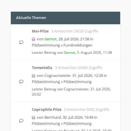
Aktuelle Themen
Mai-Pilze
3 Antworten 24230 Zugriffe
von
Gernot
,
28. Juli 2026, 21:58
in
Pilzbestimmung
»
Fundmeldungen
Letzter Beitrag von
Gernot
,
5. August 2026, 11:38
Tomentella
3 Antworten 33490 Zugriffe
von
Cognacmeister
,
31. Juli 2026, 12:28
in
Pilzbestimmung
»
Pilzbestimmung
Letzter Beitrag von
Cognacmeister
,
31. Juli 2026,
20:02
Coprophile Pilze
0 Antworten 5002 Zugriffe
von
Bernhard
,
30. Juli 2026, 19:49
in
Pilzbestimmung
»
Pilzbestimmung
Letzter Beitrag von
Bernhard
,
30. Juli 2026, 19:49