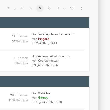
1
…
3
4
5
6
7
…
10
Re: Für alle, die an Renaturi…
11
Themen
von
Irmgard
38
Beiträge
6. Mai 2026, 14:01
Anomoloma albolutescens
3
Themen
von
Cognacmeister
5
Beiträge
29. Juli 2026, 11:56
Re: Mai-Pilze
280
Themen
von
Gernot
1137
Beiträge
5. August 2026, 11:38