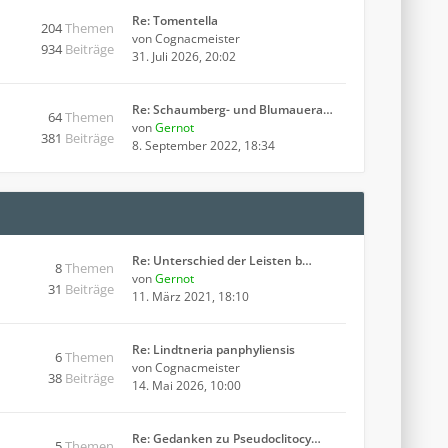
Re: Tomentella
204
Themen
von
Cognacmeister
934
Beiträge
31. Juli 2026, 20:02
Re: Schaumberg- und Blumauera…
64
Themen
von
Gernot
381
Beiträge
8. September 2022, 18:34
Re: Unterschied der Leisten b…
8
Themen
von
Gernot
31
Beiträge
11. März 2021, 18:10
Re: Lindtneria panphyliensis
6
Themen
von
Cognacmeister
38
Beiträge
14. Mai 2026, 10:00
Re: Gedanken zu Pseudoclitocy…
5
Themen