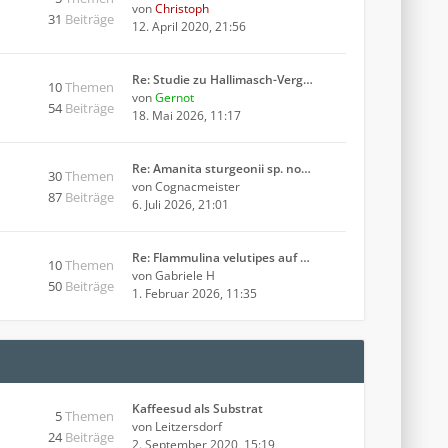
von
Christoph
31
Beiträge
12. April 2020, 21:56
Re: Studie zu Hallimasch-Verg…
10
Themen
von
Gernot
54
Beiträge
18. Mai 2026, 11:17
Re: Amanita sturgeonii sp. no…
30
Themen
von
Cognacmeister
87
Beiträge
6. Juli 2026, 21:01
Re: Flammulina velutipes auf …
10
Themen
von
Gabriele H
50
Beiträge
1. Februar 2026, 11:35
Kaffeesud als Substrat
5
Themen
von
Leitzersdorf
24
Beiträge
2. September 2020, 15:19