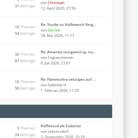
von
Christoph
31
Beiträge
12. April 2020, 21:56
Re: Studie zu Hallimasch-Verg…
10
Themen
von
Gernot
54
Beiträge
18. Mai 2026, 11:17
Re: Amanita sturgeonii sp. no…
30
Themen
von
Cognacmeister
87
Beiträge
6. Juli 2026, 21:01
Re: Flammulina velutipes auf …
10
Themen
von
Gabriele H
50
Beiträge
1. Februar 2026, 11:35
Kaffeesud als Substrat
5
Themen
von
Leitzersdorf
24
Beiträge
2. September 2020, 15:19