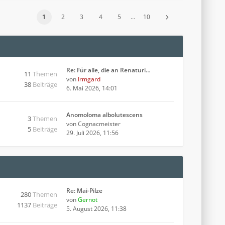
1
2
3
4
5
…
10
Re: Für alle, die an Renaturi…
11
Themen
von
Irmgard
38
Beiträge
6. Mai 2026, 14:01
Anomoloma albolutescens
3
Themen
von
Cognacmeister
5
Beiträge
29. Juli 2026, 11:56
Re: Mai-Pilze
280
Themen
von
Gernot
1137
Beiträge
5. August 2026, 11:38