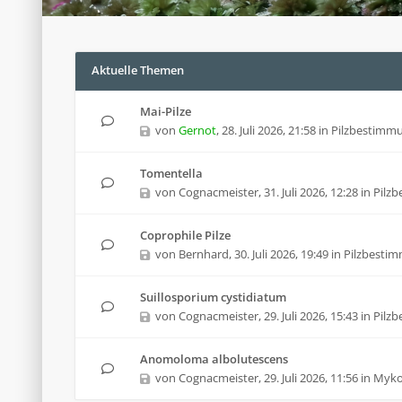
Aktuelle Themen
Mai-Pilze
von
Gernot
,
28. Juli 2026, 21:58
in
Pilzbestimm
Tomentella
von
Cognacmeister
,
31. Juli 2026, 12:28
in
Pilz
Coprophile Pilze
von
Bernhard
,
30. Juli 2026, 19:49
in
Pilzbesti
Suillosporium cystidiatum
von
Cognacmeister
,
29. Juli 2026, 15:43
in
Pilz
Anomoloma albolutescens
von
Cognacmeister
,
29. Juli 2026, 11:56
in
Mykol