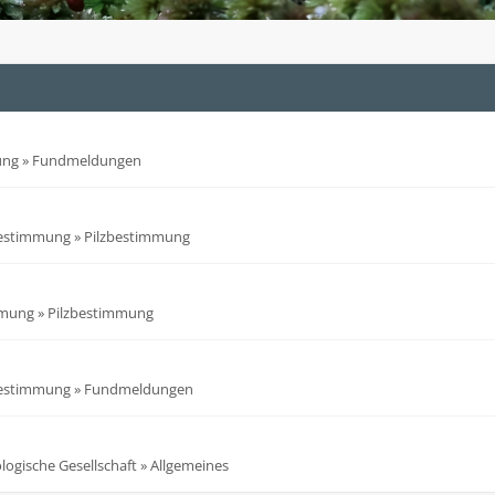
ung
»
Fundmeldungen
bestimmung
»
Pilzbestimmung
mmung
»
Pilzbestimmung
bestimmung
»
Fundmeldungen
ogische Gesellschaft
»
Allgemeines