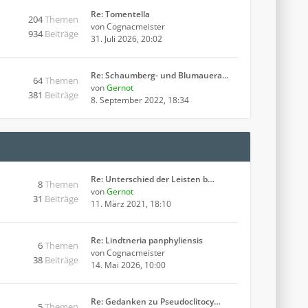
Re: Tomentella
204
Themen
von
Cognacmeister
934
Beiträge
31. Juli 2026, 20:02
Re: Schaumberg- und Blumauera…
64
Themen
von
Gernot
381
Beiträge
8. September 2022, 18:34
Re: Unterschied der Leisten b…
8
Themen
von
Gernot
31
Beiträge
11. März 2021, 18:10
Re: Lindtneria panphyliensis
6
Themen
von
Cognacmeister
38
Beiträge
14. Mai 2026, 10:00
Re: Gedanken zu Pseudoclitocy…
5
Themen