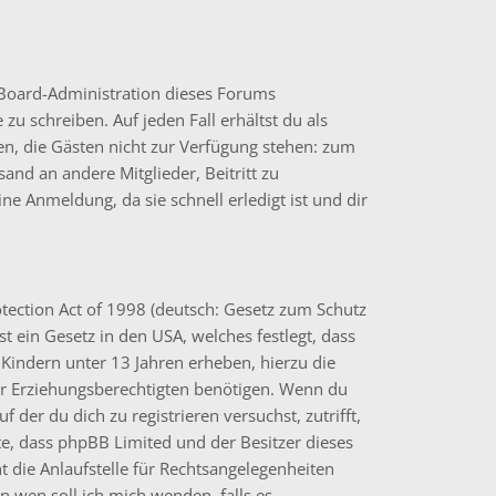
e Board-Administration dieses Forums
 zu schreiben. Auf jeden Fall erhältst du als
onen, die Gästen nicht zur Verfügung stehen: zum
sand an andere Mitglieder, Beitritt zu
e Anmeldung, da sie schnell erledigt ist und dir
tection Act of 1998 (deutsch: Gesetz zum Schutz
t ein Gesetz in den USA, welches festlegt, dass
Kindern unter 13 Jahren erheben, hierzu die
r Erziehungsberechtigten benötigen. Wenn du
uf der du dich zu registrieren versuchst, zutrifft,
hte, dass phpBB Limited und der Besitzer dieses
 die Anlaufstelle für Rechtsangelegenheiten
„An wen soll ich mich wenden, falls es