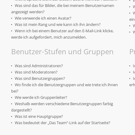
W
Was sind das für Bilder, die bei meinem Benutzernamen
W
angezeigt werden?
W
Wie verwende ich einen Avatar?
ein
Was ist mein Rang und wie kann ich ihn ändern?
W
Wenn ich bei einem Benutzer auf den E-Mail-Link klicke,
W
werde ich aufgefordert, mich anzumelden.
Benutzer-Stufen und Gruppen
P
Was sind Administratoren?
I
Was sind Moderatoren?
I
Was sind Benutzergruppen?
I
Wo finde ich die Benutzergruppen und wie trete ich ihnen
erh
bei?
Wie werde ich Gruppenleiter?
Weshalb werden verschiedene Benutzergruppen farbig
dargestellt?
Was ist eine Hauptgruppe?
Was bedeutet der „Das Team“-Link auf der Startseite?