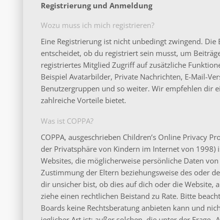
Registrierung und Anmeldung
Wozu muss ich mich registrieren?
Eine Registrierung ist nicht unbedingt zwingend. Di
entscheidet, ob du registriert sein musst, um Beiträge
registriertes Mitglied Zugriff auf zusätzliche Funkti
Beispiel Avatarbilder, Private Nachrichten, E-Mail-Ver
Benutzergruppen und so weiter. Wir empfehlen dir ein
zahlreiche Vorteile bietet.
Was ist COPPA?
COPPA, ausgeschrieben Children’s Online Privacy Pro
der Privatsphäre von Kindern im Internet von 1998) is
Websites, die möglicherweise persönliche Daten von 
Zustimmung der Eltern beziehungsweise des oder de
dir unsicher bist, ob dies auf dich oder die Website, a
ziehe einen rechtlichen Beistand zu Rate. Bitte beac
Boards keine Rechtsberatung anbieten kann und nicht
jeglicher Art ist; außer solchen, die unter der Frage 