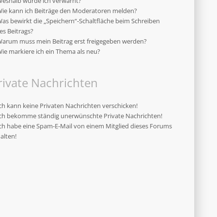
eshalb wurde ich verwarnt?
ie kann ich Beiträge den Moderatoren melden?
as bewirkt die „Speichern“-Schaltfläche beim Schreiben
es Beitrags?
arum muss mein Beitrag erst freigegeben werden?
ie markiere ich ein Thema als neu?
rivate Nachrichten
ch kann keine Privaten Nachrichten verschicken!
ch bekomme ständig unerwünschte Private Nachrichten!
ch habe eine Spam-E-Mail von einem Mitglied dieses Forums
alten!