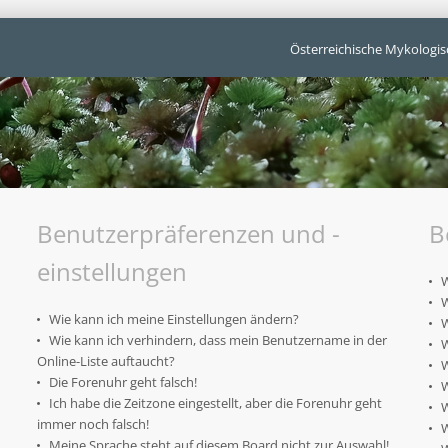
Österreichische Mykologis
Benutzerpräferenzen und -
B
einstellungen
W
W
Wie kann ich meine Einstellungen ändern?
W
Wie kann ich verhindern, dass mein Benutzername in der
W
Online-Liste auftaucht?
W
Die Forenuhr geht falsch!
W
Ich habe die Zeitzone eingestellt, aber die Forenuhr geht
W
immer noch falsch!
W
Meine Sprache steht auf diesem Board nicht zur Auswahl!