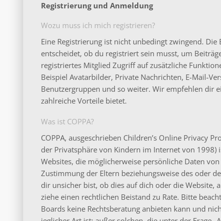
Registrierung und Anmeldung
Wozu muss ich mich registrieren?
Eine Registrierung ist nicht unbedingt zwingend. Di
entscheidet, ob du registriert sein musst, um Beiträge
registriertes Mitglied Zugriff auf zusätzliche Funkti
Beispiel Avatarbilder, Private Nachrichten, E-Mail-Ver
Benutzergruppen und so weiter. Wir empfehlen dir ein
zahlreiche Vorteile bietet.
Was ist COPPA?
COPPA, ausgeschrieben Children’s Online Privacy Pro
der Privatsphäre von Kindern im Internet von 1998) is
Websites, die möglicherweise persönliche Daten von 
Zustimmung der Eltern beziehungsweise des oder de
dir unsicher bist, ob dies auf dich oder die Website, a
ziehe einen rechtlichen Beistand zu Rate. Bitte beac
Boards keine Rechtsberatung anbieten kann und nicht
jeglicher Art ist; außer solchen, die unter der Frage 