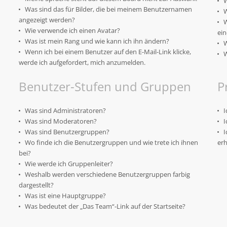
W
Was sind das für Bilder, die bei meinem Benutzernamen
W
angezeigt werden?
W
Wie verwende ich einen Avatar?
ein
Was ist mein Rang und wie kann ich ihn ändern?
W
Wenn ich bei einem Benutzer auf den E-Mail-Link klicke,
W
werde ich aufgefordert, mich anzumelden.
Benutzer-Stufen und Gruppen
P
Was sind Administratoren?
I
Was sind Moderatoren?
I
Was sind Benutzergruppen?
I
Wo finde ich die Benutzergruppen und wie trete ich ihnen
erh
bei?
Wie werde ich Gruppenleiter?
Weshalb werden verschiedene Benutzergruppen farbig
dargestellt?
Was ist eine Hauptgruppe?
Was bedeutet der „Das Team“-Link auf der Startseite?