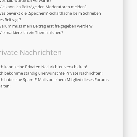
eshalb wurde ich verwarnt?
ie kann ich Beiträge den Moderatoren melden?
as bewirkt die „Speichern“-Schaltfläche beim Schreiben
es Beitrags?
arum muss mein Beitrag erst freigegeben werden?
ie markiere ich ein Thema als neu?
rivate Nachrichten
ch kann keine Privaten Nachrichten verschicken!
ch bekomme ständig unerwünschte Private Nachrichten!
ch habe eine Spam-E-Mail von einem Mitglied dieses Forums
alten!