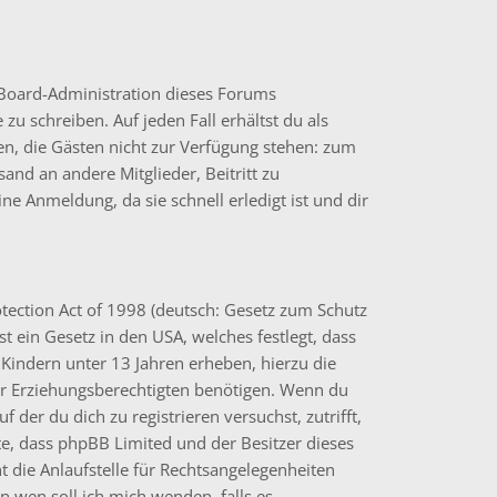
e Board-Administration dieses Forums
 zu schreiben. Auf jeden Fall erhältst du als
onen, die Gästen nicht zur Verfügung stehen: zum
sand an andere Mitglieder, Beitritt zu
e Anmeldung, da sie schnell erledigt ist und dir
tection Act of 1998 (deutsch: Gesetz zum Schutz
t ein Gesetz in den USA, welches festlegt, dass
Kindern unter 13 Jahren erheben, hierzu die
r Erziehungsberechtigten benötigen. Wenn du
uf der du dich zu registrieren versuchst, zutrifft,
hte, dass phpBB Limited und der Besitzer dieses
 die Anlaufstelle für Rechtsangelegenheiten
„An wen soll ich mich wenden, falls es