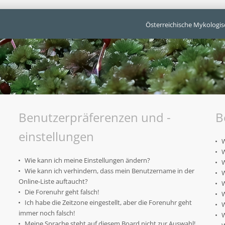
Österreichische Mykologis
Benutzerpräferenzen und -
B
einstellungen
W
W
Wie kann ich meine Einstellungen ändern?
W
Wie kann ich verhindern, dass mein Benutzername in der
W
Online-Liste auftaucht?
W
Die Forenuhr geht falsch!
W
Ich habe die Zeitzone eingestellt, aber die Forenuhr geht
W
immer noch falsch!
W
Meine Sprache steht auf diesem Board nicht zur Auswahl!