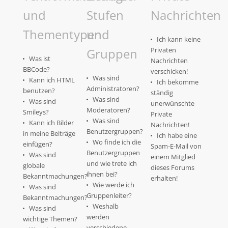
und
Stufen
Nachrichten
Thementypen
und
Ich kann keine
Gruppen
Privaten
Was ist
Nachrichten
BBCode?
verschicken!
Was sind
Kann ich HTML
Ich bekomme
Administratoren?
benutzen?
ständig
Was sind
Was sind
unerwünschte
Moderatoren?
Smileys?
Private
Was sind
Kann ich Bilder
Nachrichten!
Benutzergruppen?
in meine Beiträge
Ich habe eine
Wo finde ich die
einfügen?
Spam-E-Mail von
Benutzergruppen
Was sind
einem Mitglied
und wie trete ich
globale
dieses Forums
ihnen bei?
Bekanntmachungen?
erhalten!
Wie werde ich
Was sind
Gruppenleiter?
Bekanntmachungen?
Weshalb
Was sind
werden
wichtige Themen?
verschiedene