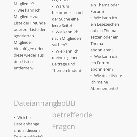
Mitglieder?
ein Thema oder
Warum
Wie kann ich
Forum?
bekomme ich bei
Mitglieder zur
Wie kann ich
der Suche eine
Liste der Freunde
ein Lesezeichen
leere Seite?
oder zur Liste der
auf ein Thema
Wie kann ich
ignorierten
setzen oder ein
nach Mitgliedern
Mitglieder
Thema
suchen?
hinzufügen oder
abonnieren?
Wie kann ich
diese wieder aus
Wie kann ich
meine eigenen
den Listen
ein Forum
Beiträge und
entfernen?
abonnieren?
Themen finden?
Wie deaktiviere
ich meine
Abonnements?
Dateianhänge
phpBB
betreffende
Welche
Dateianhänge
Fragen
sind in diesem
Forum zulässig?