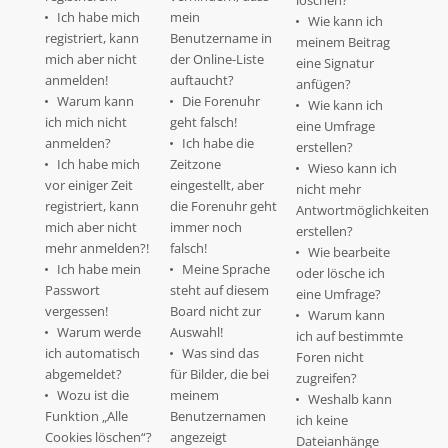
löschen?
Ich habe mich
mein
Wie kann ich
registriert, kann
Benutzername in
meinem Beitrag
mich aber nicht
der Online-Liste
eine Signatur
anmelden!
auftaucht?
anfügen?
Warum kann
Die Forenuhr
Wie kann ich
ich mich nicht
geht falsch!
eine Umfrage
anmelden?
Ich habe die
erstellen?
Ich habe mich
Zeitzone
Wieso kann ich
vor einiger Zeit
eingestellt, aber
nicht mehr
registriert, kann
die Forenuhr geht
Antwortmöglichkeiten
mich aber nicht
immer noch
erstellen?
mehr anmelden?!
falsch!
Wie bearbeite
Ich habe mein
Meine Sprache
oder lösche ich
Passwort
steht auf diesem
eine Umfrage?
vergessen!
Board nicht zur
Warum kann
Warum werde
Auswahl!
ich auf bestimmte
ich automatisch
Was sind das
Foren nicht
abgemeldet?
für Bilder, die bei
zugreifen?
Wozu ist die
meinem
Weshalb kann
Funktion „Alle
Benutzernamen
ich keine
Cookies löschen“?
angezeigt
Dateianhänge