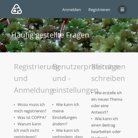
Anmelden
Registrieren
Häufig gestellte Fragen
Registrierung
Benutzerpräferenzen
Beiträge
und
und -
schreiben
Anmeldung
einstellungen
Wie erstelle ich
ein neues Thema
Wozu muss ich
Wie kann ich
oder eine
mich registrieren?
meine
Antwort?
Was ist COPPA?
Einstellungen
Wie kann ich
Warum kann
ändern?
einen Beitrag
ich mich nicht
Wie kann ich
bearbeiten oder
registrieren?
verhindern, dass