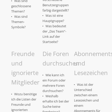
Was sind
Benutzergruppen
geschlossene
farbig dargestellt?
Themen?
Was ist eine
Was sind
Hauptgruppe?
Themen-
Was bedeutet
Symbole?
der „Das Team“-
Link auf der
Startseite?
Freunde
Die Foren
Abonnement
und
durchsuchen
und
ignorierte
Lesezeichen
Wie kann ich
Mitglieder
ein Forum oder
Was ist der
mehrere Foren
Unterschied
durchsuchen?
Wozu benötige
zwischen einem
Weshalb
ich die Listen der
Lesezeichen und
erhalte ich bei der
Freunde und
einem
Suche keine
ignorierten
Abonnements für
Ergebnisse?