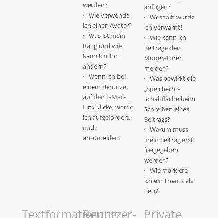
werden?
anfügen?
Wie verwende
Weshalb wurde
ich einen Avatar?
ich verwarnt?
Was ist mein
Wie kann ich
Rang und wie
Beiträge den
kann ich ihn
Moderatoren
ändern?
melden?
Wenn ich bei
Was bewirkt die
einem Benutzer
„Speichern“-
auf den E-Mail-
Schaltfläche beim
Link klicke, werde
Schreiben eines
ich aufgefordert,
Beitrags?
mich
Warum muss
anzumelden.
mein Beitrag erst
freigegeben
werden?
Wie markiere
ich ein Thema als
neu?
Textformatierung
Benutzer-
Private