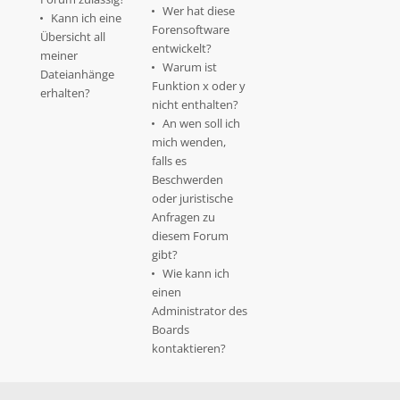
Wer hat diese
Kann ich eine
Forensoftware
Übersicht all
entwickelt?
meiner
Warum ist
Dateianhänge
Funktion x oder y
erhalten?
nicht enthalten?
An wen soll ich
mich wenden,
falls es
Beschwerden
oder juristische
Anfragen zu
diesem Forum
gibt?
Wie kann ich
einen
Administrator des
Boards
kontaktieren?