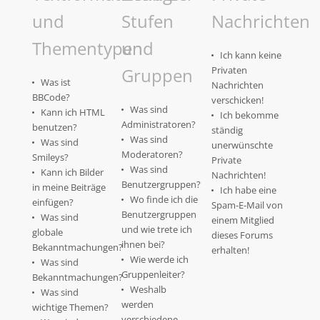
und
Stufen
Nachrichten
Thementypen
und
Ich kann keine
Gruppen
Privaten
Was ist
Nachrichten
BBCode?
verschicken!
Was sind
Kann ich HTML
Ich bekomme
Administratoren?
benutzen?
ständig
Was sind
Was sind
unerwünschte
Moderatoren?
Smileys?
Private
Was sind
Kann ich Bilder
Nachrichten!
Benutzergruppen?
in meine Beiträge
Ich habe eine
Wo finde ich die
einfügen?
Spam-E-Mail von
Benutzergruppen
Was sind
einem Mitglied
und wie trete ich
globale
dieses Forums
ihnen bei?
Bekanntmachungen?
erhalten!
Wie werde ich
Was sind
Gruppenleiter?
Bekanntmachungen?
Weshalb
Was sind
werden
wichtige Themen?
verschiedene