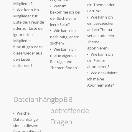
Mitglieder?
ein Thema oder
Warum
Wie kann ich
Forum?
bekomme ich bei
Mitglieder zur
Wie kann ich
der Suche eine
Liste der Freunde
ein Lesezeichen
leere Seite?
oder zur Liste der
auf ein Thema
Wie kann ich
ignorierten
setzen oder ein
nach Mitgliedern
Mitglieder
Thema
suchen?
hinzufügen oder
abonnieren?
Wie kann ich
diese wieder aus
Wie kann ich
meine eigenen
den Listen
ein Forum
Beiträge und
entfernen?
abonnieren?
Themen finden?
Wie deaktiviere
ich meine
Abonnements?
Dateianhänge
phpBB
betreffende
Welche
Dateianhänge
Fragen
sind in diesem
Forum zulässig?