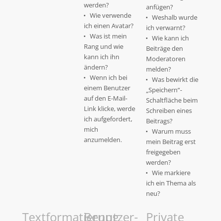
werden?
anfügen?
Wie verwende
Weshalb wurde
ich einen Avatar?
ich verwarnt?
Was ist mein
Wie kann ich
Rang und wie
Beiträge den
kann ich ihn
Moderatoren
ändern?
melden?
Wenn ich bei
Was bewirkt die
einem Benutzer
„Speichern“-
auf den E-Mail-
Schaltfläche beim
Link klicke, werde
Schreiben eines
ich aufgefordert,
Beitrags?
mich
Warum muss
anzumelden.
mein Beitrag erst
freigegeben
werden?
Wie markiere
ich ein Thema als
neu?
Textformatierung
Benutzer-
Private