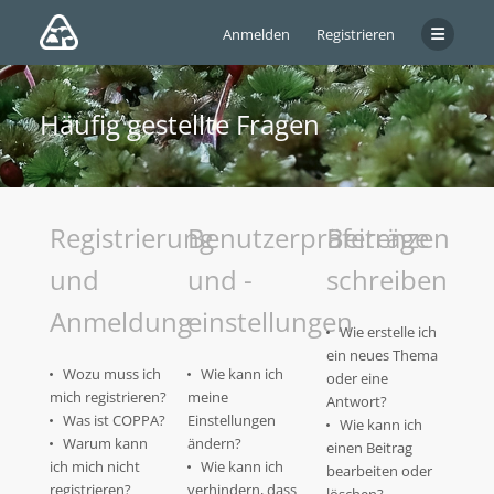
Anmelden
Registrieren
Häufig gestellte Fragen
Registrierung
Benutzerpräferenzen
Beiträge
und
und -
schreiben
Anmeldung
einstellungen
Wie erstelle ich
ein neues Thema
Wozu muss ich
Wie kann ich
oder eine
mich registrieren?
meine
Antwort?
Was ist COPPA?
Einstellungen
Wie kann ich
Warum kann
ändern?
einen Beitrag
ich mich nicht
Wie kann ich
bearbeiten oder
registrieren?
verhindern, dass