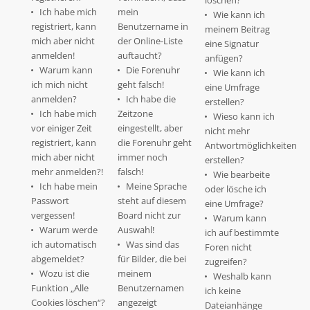
löschen?
Ich habe mich
mein
Wie kann ich
registriert, kann
Benutzername in
meinem Beitrag
mich aber nicht
der Online-Liste
eine Signatur
anmelden!
auftaucht?
anfügen?
Warum kann
Die Forenuhr
Wie kann ich
ich mich nicht
geht falsch!
eine Umfrage
anmelden?
Ich habe die
erstellen?
Ich habe mich
Zeitzone
Wieso kann ich
vor einiger Zeit
eingestellt, aber
nicht mehr
registriert, kann
die Forenuhr geht
Antwortmöglichkeiten
mich aber nicht
immer noch
erstellen?
mehr anmelden?!
falsch!
Wie bearbeite
Ich habe mein
Meine Sprache
oder lösche ich
Passwort
steht auf diesem
eine Umfrage?
vergessen!
Board nicht zur
Warum kann
Warum werde
Auswahl!
ich auf bestimmte
ich automatisch
Was sind das
Foren nicht
abgemeldet?
für Bilder, die bei
zugreifen?
Wozu ist die
meinem
Weshalb kann
Funktion „Alle
Benutzernamen
ich keine
Cookies löschen“?
angezeigt
Dateianhänge