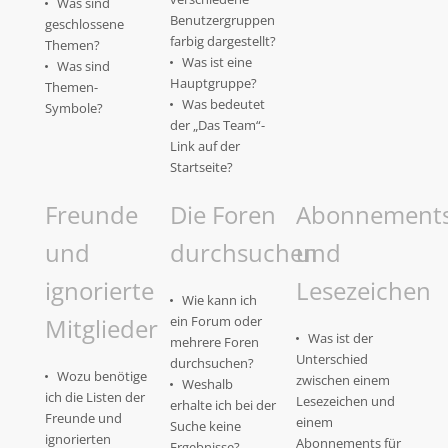
Was sind
Benutzergruppen
geschlossene
farbig dargestellt?
Themen?
Was ist eine
Was sind
Hauptgruppe?
Themen-
Was bedeutet
Symbole?
der „Das Team“-
Link auf der
Startseite?
Freunde
Die Foren
Abonnement
und
durchsuchen
und
ignorierte
Lesezeichen
Wie kann ich
Mitglieder
ein Forum oder
Was ist der
mehrere Foren
Unterschied
durchsuchen?
Wozu benötige
zwischen einem
Weshalb
ich die Listen der
Lesezeichen und
erhalte ich bei der
Freunde und
einem
Suche keine
ignorierten
Abonnements für
Ergebnisse?