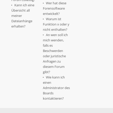
Wer hat diese
Kann ich eine
Forensoftware
Übersicht all
entwickelt?
meiner
Warum ist
Dateianhänge
Funktion x oder y
erhalten?
nicht enthalten?
An wen soll ich
mich wenden,
falls es
Beschwerden
oder juristische
Anfragen zu
diesem Forum
gibt?
Wie kann ich
einen
Administrator des
Boards
kontaktieren?